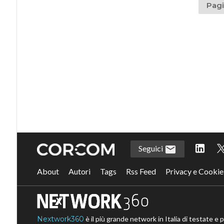
Pagi
Seguici
About
Autori
Tags
Rss Feed
Privacy e Cookie
Nextwork360
è il più grande network in Italia di testate e 