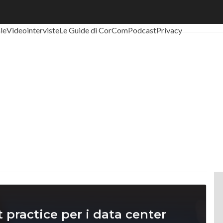
al Economy
Telco
Industria 4.0
SpacEconomy
PA Digitale
Green eco
ale
Videointerviste
Le Guide di CorCom
Podcast
Privacy
 practice per i data center