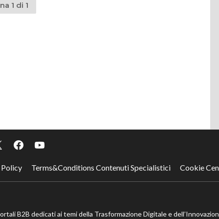
na 1 di 1
 Policy
Terms&Conditions Contenuti Specialistici
Cookie Cen
portali B2B dedicati ai temi della Trasformazione Digitale e dell’Innovazio