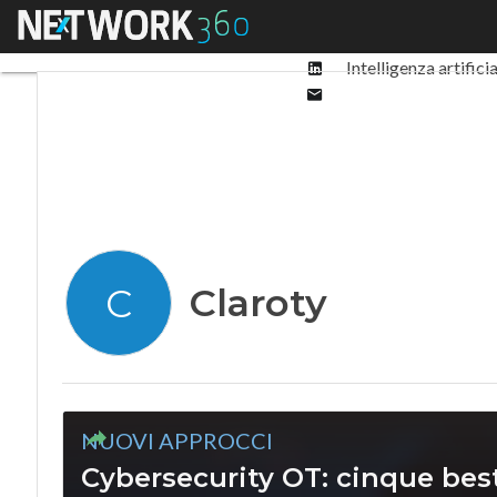
Facebook
Menu
Ultimi articoli
Digit
Twitter
Linkedin
Intelligenza artifici
Email
Claroty
C
NUOVI APPROCCI
Cybersecurity OT: cinque best