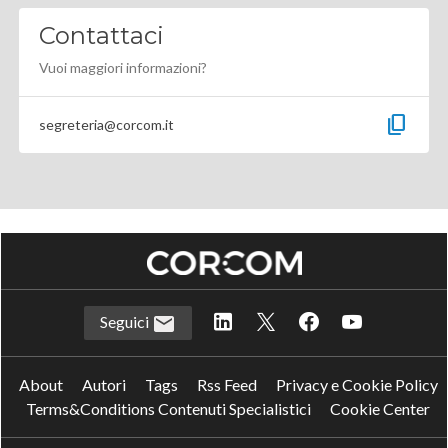
Contattaci
Vuoi maggiori informazioni?
content_copy
segreteria@corcom.it
Seguici
About
Autori
Tags
Rss Feed
Privacy e Cookie Policy
Terms&Conditions Contenuti Specialistici
Cookie Center