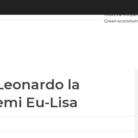
onardo la gestione dei sistemi Eu-Lisa
Ultimi articoli
Digi
Industria 4.0
Spa
Green economy
I
Videointerviste
L
Privacy
 Leonardo la
emi Eu-Lisa