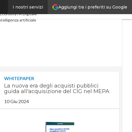
Aggiungi tra i preferiti su Google
I nostri servizi
tal Economy
Telco
cEconomy
PA Digitale
ntelligenza artificiale
e Guide di CorCom
Podcast
WHITEPAPER
La nuova era degli acquisti pubblici:
guida all'acquisizione del CIG nel MEPA
10 Giu 2024