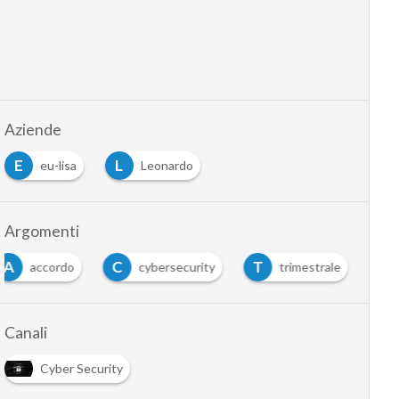
Aziende
E
L
eu-lisa
Leonardo
Argomenti
A
C
T
accordo
cybersecurity
trimestrale
Canali
Cyber Security