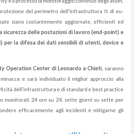
rity e il processo di monitoraggio continuo degli asset.
 protezione del perimetro dell’infrastruttura It di eu-
zzate siano costantemente aggiornate, efficienti ed
a sicurezza delle postazioni di lavoro (end-point) e
) per la difesa dei dati sensibili di utenti, device e
ty Operation Center di Leonardo a Chieti
, saranno
minacce e sarà individuato il miglior approccio alla
icità dell’infrastruttura e di standard e best practice
nno monitorati 24 ore su 24, sette giorni su sette per
spondere efficacemente agli incidenti e mitigarne gli