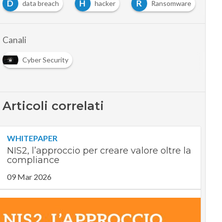
D
H
R
data breach
hacker
Ransomware
Canali
Cyber Security
Articoli correlati
WHITEPAPER
NIS2, l’approccio per creare valore oltre la
compliance
09 Mar 2026