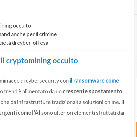
C
Cybercrime
mining occulto
and anche per il crimine
cietà di cyber-offesa
 il cryptomining occulto
le minacce di cybersecurity con
il ransomware come
o trend è alimentato da un
crescente spostamento
zione da infrastrutture tradizionali a soluzioni online.
Il
rgenti come l’AI
sono ulteriori elementi sfruttati dai