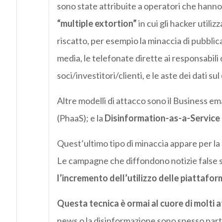
sono state attribuite a operatori che hanno
“multiple extortion”
in cui gli hacker utili
riscatto, per esempio la minaccia di pubblica
media, le telefonate dirette ai responsabili d
soci/investitori/clienti, e le aste dei dati sul
Altre modelli di attacco sono il Business e
(PhaaS); e la
Disinformation-as-a-Service 
Quest’ultimo tipo di minaccia appare per la 
Le campagne che diffondono notizie false
l’incremento dell’utilizzo delle piattafor
Questa tecnica è ormai al cuore di molti a
news o la disinformazione sono spesso parte