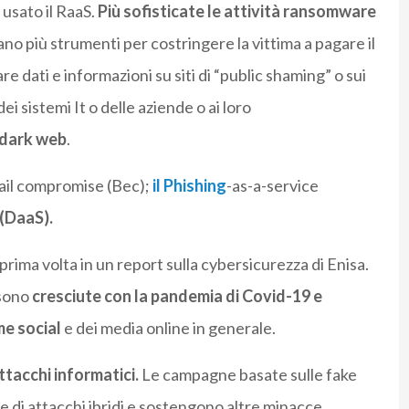
 usato il RaaS.
Più sofisticate le attività ransomware
zzano più strumenti per costringere la vittima a pagare il
re dati e informazioni su siti di “public shaming” o sui
ei sistemi It o delle aziende o ai loro
dark web
.
mail compromise (Bec);
il Phishing
-as-a-service
(DaaS).
prima volta in un report sulla cybersicurezza di Enisa.
 sono
cresciute con la pandemia di Covid-19 e
me social
e dei media online in generale.
ttacchi informatici.
Le campagne basate sulle fake
 di attacchi ibridi e sostengono altre minacce