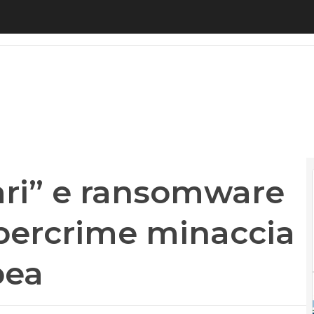
” e ransomware on demand: il cybercrime minacc
ri” e ransomware
bercrime minaccia
pea