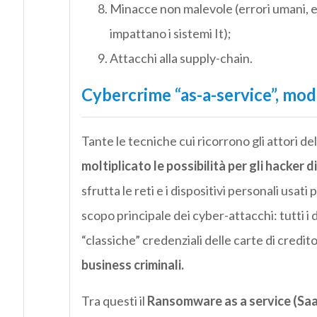
Minacce non malevole (errori umani, er
impattano i sistemi It);
Attacchi alla supply-chain.
Cybercrime “as-a-service”, mod
Tante le tecniche cui ricorrono gli attori d
moltiplicato le possibilità per gli hacker d
sfrutta le reti e i dispositivi personali usati 
scopo principale dei cyber-attacchi: tutti i d
“classiche” credenziali delle carte di credito
business criminali.
Tra questi il
Ransomware as a service (Saa