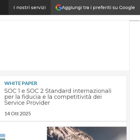
Aggiungi tra i preferiti su Google
ia l’economia europea
I nostri servizi
Ultimi
articoli
Digital
Economy
Telco
Industria
4.0
SpacEconomy
PA
Digitale
Green
economy
WHITE PAPER
Intelligenza
SOC 1 e SOC 2 Standard internazionali
artificiale
per la fiducia e la competitività dei
Videointerviste
Service Provider
Le
14 Ott 2025
Guide di
CorCom
Podcast
Privacy