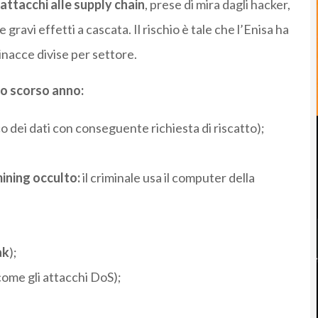
attacchi alle supply chain
, prese di mira dagli hacker,
gravi effetti a cascata. Il rischio è tale che l’Enisa ha
inacce divise per settore.
llo scorso anno:
o dei dati con conseguente richiesta di riscatto);
ining occulto:
il criminale usa il computer della
ak
);
(come gli attacchi DoS);