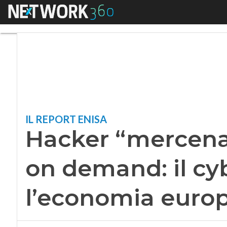
Menu
Hacker “mercenari
IL REPORT ENISA
Hacker “mercena
on demand: il cy
l’economia euro