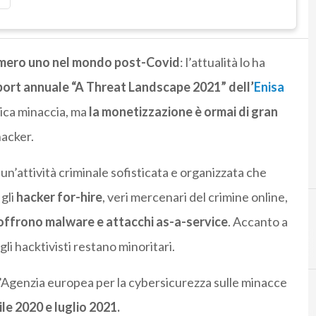
umero uno nel mondo post-Covid
: l’attualità lo ha
port annuale “A Threat Landscape 2021” dell’
Enisa
nica minaccia, ma
la monetizzazione è ormai di gran
hacker.
 un’attività criminale sofisticata e organizzata che
gli
hacker for-hire
, veri mercenari del crimine online,
offrono malware e attacchi as-a-service
. Accanto a
gli hacktivisti restano minoritari.
l’Agenzia europea per la cybersicurezza sulle minacce
ile 2020 e luglio 2021.