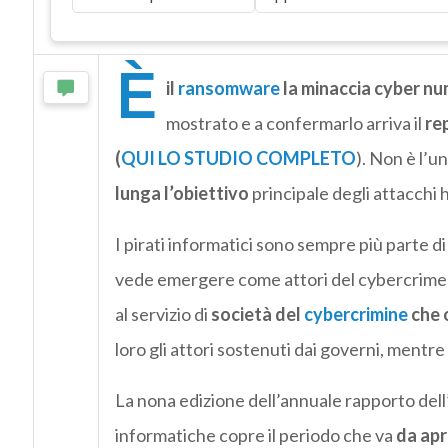
È
il
ransomware
la minaccia cyber n
mostrato e a confermarlo arriva il
re
(
QUI LO STUDIO COMPLETO
). Non è l’u
lunga l’obiettivo
principale degli attacchi 
I pirati informatici sono sempre più parte di
vede emergere come attori del cybercrime 
al servizio di
società del
cybercrimine
che 
loro gli attori sostenuti dai governi, mentre 
La nona edizione dell’annuale rapporto del
informatiche copre il periodo che va
da apr