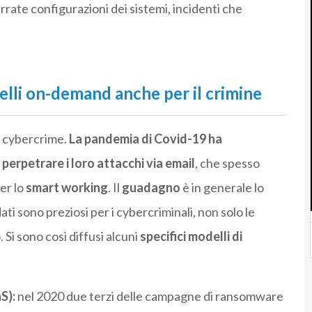
rate configurazioni dei sistemi, incidenti che
elli on-demand anche per il crimine
el cybercrime.
La pandemia di Covid-19 ha
i perpetrare i loro attacchi via email
, che spesso
per lo
smart working
. Il
guadagno
è in generale lo
ati sono preziosi per i cybercriminali, non solo le
. Si sono così diffusi alcuni
specifici modelli di
S):
nel 2020 due terzi delle campagne di ransomware