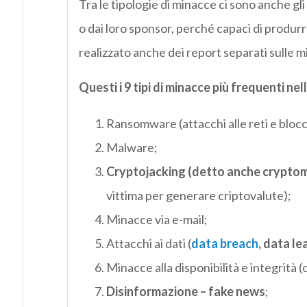
Tra le tipologie di minacce ci sono anche gli
o dai loro sponsor, perché capaci di produrre 
realizzato anche dei report separati sulle m
Questi i 9 tipi di minacce più frequenti ne
Ransomware (attacchi alle reti e blocc
Malware;
Cryptojacking (detto anche cryptom
vittima per generare criptovalute);
Minacce via e-mail;
Attacchi ai dati (
data breach
, data le
Minacce alla disponibilità e integrità 
Disinformazione – fake news
;