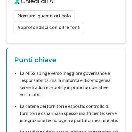
Chiedi all'AI
Riassumi questo articolo
Approfondisci con altre fonti
Punti chiave
La
NIS2
spinge verso maggiore
governance
e
responsabilità, ma la maturità è disomogenea:
serve tradurre le policy in pratiche operative
verificabili.
La
catena dei fornitori
è esposta: controllo di
fornitori
e
canali SaaS
spesso insufficiente; serve
integrazione
tecnologica e
piattaforme unificate
.
La
resilienza
deve essere misurabile: test regolari