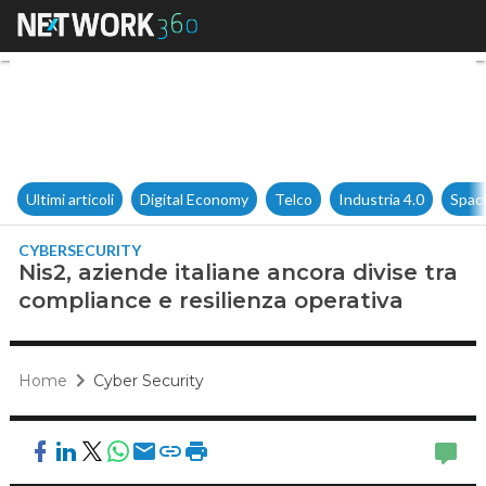
Nis2, aziende italiane ancora 
Ultimi articoli
Digital Economy
Telco
Industria 4.0
Spac
CYBERSECURITY
Nis2, aziende italiane ancora divise tra
compliance e resilienza operativa
Home
Cyber Security