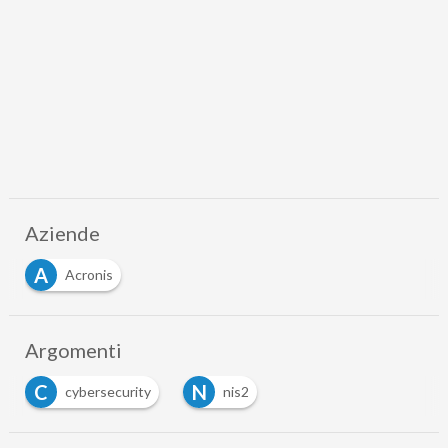
Aziende
A
Acronis
Argomenti
C
N
cybersecurity
nis2