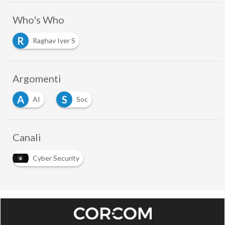
Who's Who
R
Raghav Iyer S
Argomenti
A
S
AI
Soc
Canali
Cyber Security