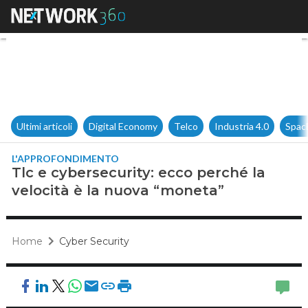
Tlc e cybersecurity: ecco perc
Ultimi articoli
Digital Economy
Telco
Industria 4.0
Spac
L'APPROFONDIMENTO
Tlc e cybersecurity: ecco perché la
velocità è la nuova “moneta”
Home
Cyber Security