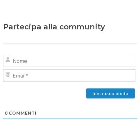
Partecipa alla community
N
Em
0
COMMENTI