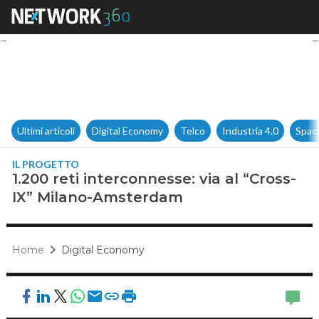
1.200 reti interconnesse: via
Ultimi articoli
Digital Economy
Telco
Industria 4.0
Spac
IL PROGETTO
1.200 reti interconnesse: via al “Cross-
IX” Milano-Amsterdam
Home
Digital Economy