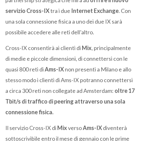
partnership strategica che mira ad
offrire il nuovo
servizio Cross-IX
tra i due
Internet Exchange
. Con
una sola connessione fisica a uno dei due IX sarà
possibile accedere alle reti dell’altro.
Cross-IX consentirà ai clienti di
Mix
, principalmente
di medie e piccole dimensioni, di connettersi con le
quasi 800 reti di
Ams-IX
non presenti a Milano e allo
stesso modo i clienti di Ams-IX potranno connettersi
a circa 300 reti non collegate ad Amsterdam:
oltre 17
Tbit/s di traffico di peering attraverso una sola
connessione fisica.
Il servizio Cross-IX di
Mix
verso
Ams-IX
diventerà
sottoscrivibile entro il mese di gennaio con le prime