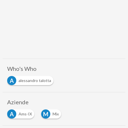
Who's Who
A
alessandro talotta
Aziende
A
M
Ams-IX
Mix