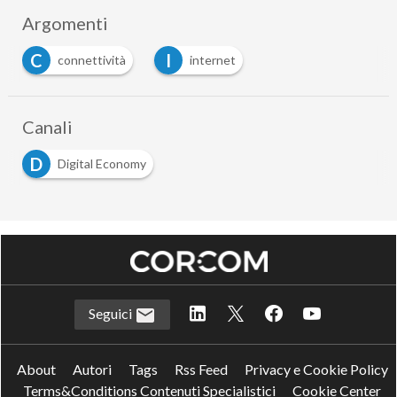
Argomenti
C
I
connettività
internet
Canali
D
Digital Economy
Seguici
About
Autori
Tags
Rss Feed
Privacy e Cookie Policy
Terms&Conditions Contenuti Specialistici
Cookie Center