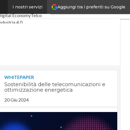
Aggiungi tra i preferiti su Google
I nostri servizi
ltimi articoli
igital Economy
Telco
ndustria 4.0
SpacEconomy
PA Digitale
Green economy
ntelligenza artificiale
ideointerviste
e Guide di CorCom
Podcast
Privacy
WHITEPAPER
Sostenibilità delle telecomunicazioni e
ottimizzazione energetica
20 Giu 2024