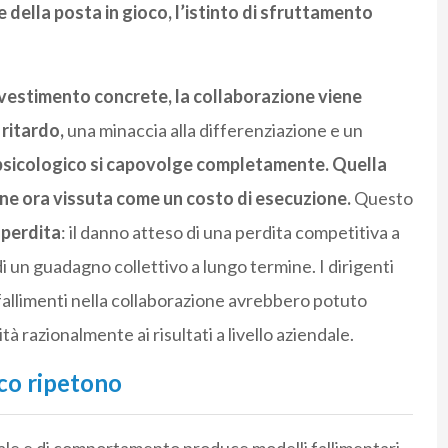
della posta in gioco, l’istinto di sfruttamento
investimento concrete, la collaborazione viene
ritardo,
una minaccia alla differenziazione e un
psicologico si capovolge completamente.
Quella
ene ora vissuta come un costo di esecuzione.
Questo
 perdita
: il danno atteso di una perdita competitiva a
i un guadagno collettivo a lungo termine. I dirigenti
fallimenti nella collaborazione avrebbero potuto
à razionalmente ai risultati a livello aziendale.
lco ripetono
e e di comportamento produce modelli fallimentari