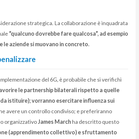
siderazione strategica. La collaborazione è inquadrata
uale
“qualcuno dovrebbe fare qualcosa”, ad esempio
he le aziende si muovano in concreto.
enalizzare
a implementazione del 6G, è probabile che si verifichi
favorire le partnership bilaterali rispetto a quelle
 da istituire); vorranno esercitare influenza sui
he avere un controllo condiviso; e preferiranno
ico organizzativo
James March
ha descritto questo
ione (apprendimento collettivo) e sfruttamento