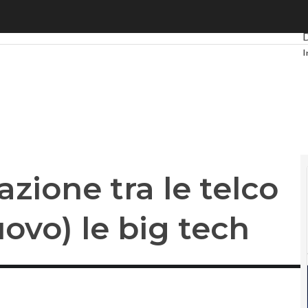
one tra le telco vinceranno (di nuovo) le big tech
U
D
I
I
V
L
zione tra le telco
ovo) le big tech