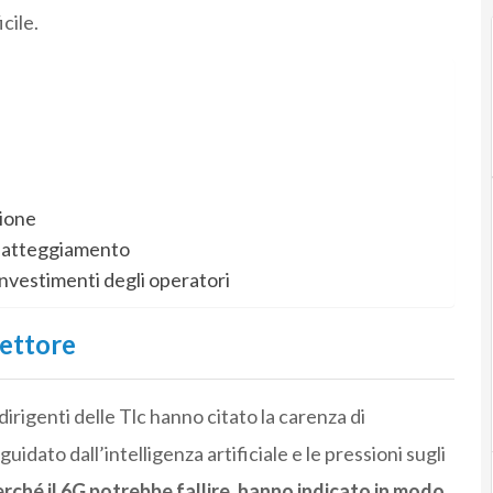
cile.
zione
o atteggiamento
 investimenti degli operatori
settore
dirigenti delle Tlc hanno citato la carenza di
dato dall’intelligenza artificiale e le pressioni sugli
rché il 6G potrebbe fallire, hanno indicato in modo