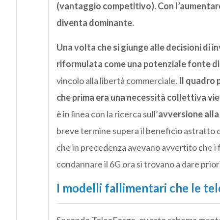
(vantaggio competitivo). Con l’aumentare 
diventa dominante.
Una volta che si giunge alle decisioni di 
riformulata come una potenziale fonte di 
vincolo alla libertà commerciale.
Il quadro 
che prima era una necessità collettiva vi
è in linea con la ricerca sull’
avversione alla
breve termine supera il beneficio astratto d
che in precedenza avevano avvertito che i 
condannare il 6G ora si trovano a dare priorit
I modelli fallimentari che le te
Secondo TelcoForge, questo schema mental