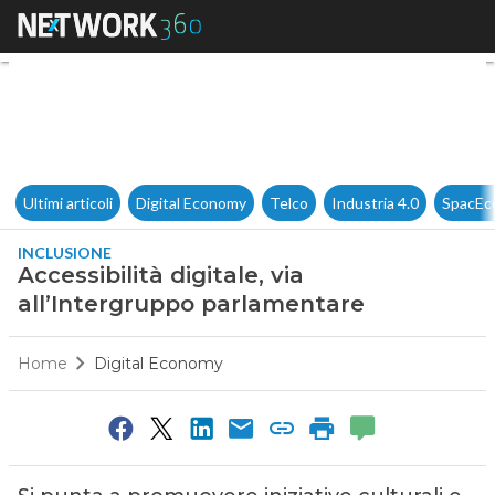
Accessibilità digitale, via al
Ultimi articoli
Digital Economy
Telco
Industria 4.0
SpacEc
INCLUSIONE
Accessibilità digitale, via
all’Intergruppo parlamentare
Home
Digital Economy