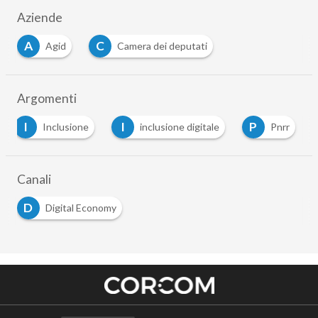
Aziende
A
C
Agid
Camera dei deputati
Argomenti
I
I
P
Inclusione
inclusione digitale
Pnrr
Canali
D
Digital Economy