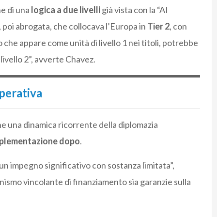
ne di una
logica a due livelli
già vista con la “AI
 poi abrogata, che collocava l’Europa in
Tier 2
, con
o che appare come unità di livello 1 nei titoli, potrebbe
ivello 2”, avverte Chavez.
operativa
 una dinamica ricorrente della diplomazia
, implementazione dopo
.
di un impegno significativo con sostanza limitata”,
smo vincolante di finanziamento sia garanzie sulla