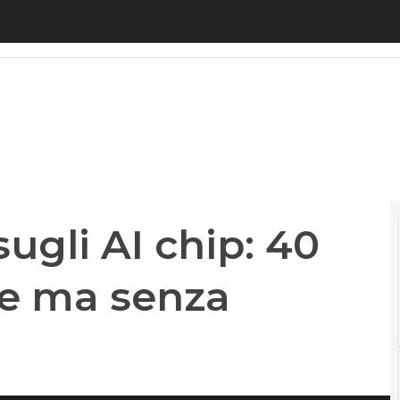
li AI chip: 40 miliardi promesse ma senza garanz
ugli AI chip: 40
se ma senza