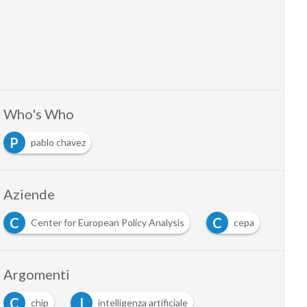
Who's Who
P
pablo chavez
Aziende
C
C
Center for European Policy Analysis
cepa
Argomenti
C
I
chip
intelligenza artificiale