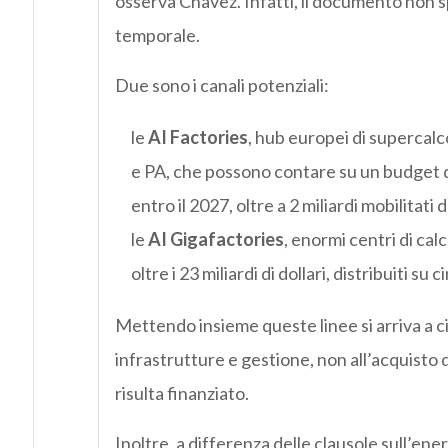
osserva Chavez. Infatti, il documento non s
temporale.
Due sono i canali potenziali:
le
AI Factories
, hub europei di supercalc
e PA, che possono contare su un budget da 
entro il 2027, oltre a 2 miliardi mobilitat
le
AI Gigafactories
, enormi centri di cal
oltre i 23 miliardi di dollari, distribuiti s
Mettendo insieme queste linee si arriva a c
infrastrutture e gestione, non all’acquisto d
risulta finanziato.
Inoltre, a differenza delle clausole sull’ene