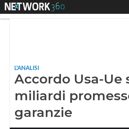
Menu
Accordo Usa-Ue sug
L'ANALISI
Accordo Usa-Ue s
miliardi promes
garanzie