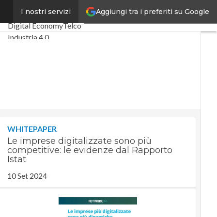
Aggiungi tra i preferiti su Google
ie
I nostri servizi
Ultimi articoli
Digital Economy
Telco
Industria 4.0
SpacEconomy
PA Digitale
Green economy
Intelligenza artificiale
Videointerviste
Le Guide di CorCom
Podcast
Privacy
WHITEPAPER
Le imprese digitalizzate sono più
competitive: le evidenze dal Rapporto
Istat
10 Set 2024