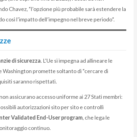
ondo Chavez, “l’opzione più probabile sarà estendere la
do così l’impatto dell’impegno nel breve periodo”.
ezze
nzie di sicurezza
. L’Ue si impegna ad allineare le
re Washington promette soltanto di “cercare di
quisiti saranno rispettati.
 non assicurano accesso uniforme ai 27 Stati membri:
sibili autorizzazioni sito per sito e controlli
nter Validated End-User program
, che lega le
 monitoraggio continuo.