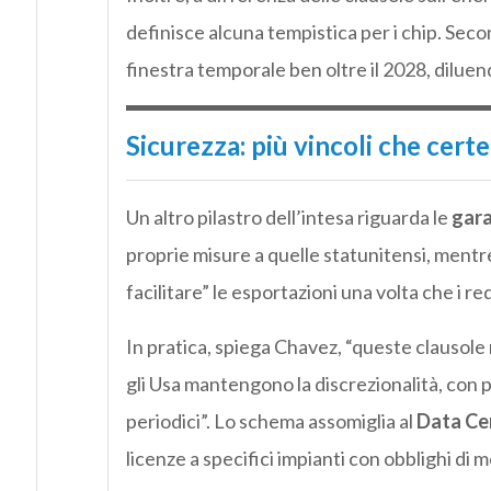
definisce alcuna tempistica per i chip. Sec
finestra temporale ben oltre il 2028, diluen
Sicurezza: più vincoli che cert
Un altro pilastro dell’intesa riguarda le
gara
proprie misure a quelle statunitensi, ment
facilitare” le esportazioni una volta che i re
In pratica, spiega Chavez, “queste clausole
gli Usa mantengono la discrezionalità, con pos
periodici”. Lo schema assomiglia al
Data Ce
licenze a specifici impianti con obblighi di