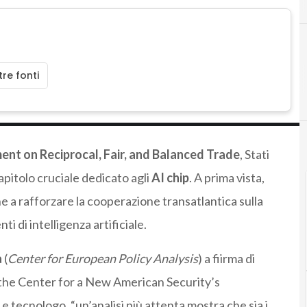
re fonti
nt on Reciprocal, Fair, and Balanced Trade
, Stati
apitolo cruciale dedicato agli
AI chip
. A prima vista,
a rafforzare la cooperazione transatlantica sulla
ti di intelligenza artificiale.
a
(
Center for European Policy Analysis
) a fiirma di
the Center for a New American Security’s
tecnologo, “un’analisi più attenta mostra che sia i