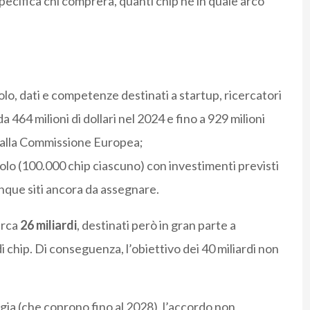
pecifica chi comprerà, quanti chip né in quale arco
olo, dati e competenze destinati a startup, ricercatori
464 milioni di dollari nel 2024 e fino a 929 milioni
i dalla Commissione Europea;
colo (100.000 chip ciascuno) con investimenti previsti
u cinque siti ancora da assegnare.
irca
26 miliardi
, destinati però in gran parte a
i chip. Di conseguenza, l’obiettivo dei 40 miliardi non
rgia (che coprono fino al 2028), l’accordo non