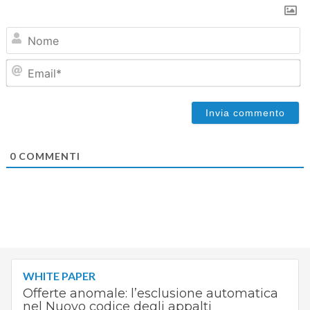
N
Em
0
COMMENTI
WHITE PAPER
Offerte anomale: l’esclusione automatica
nel Nuovo codice degli appalti