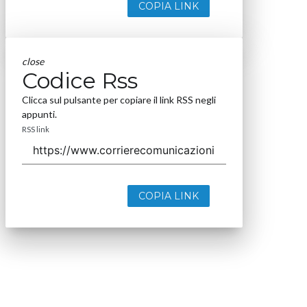
COPIA LINK
close
Codice Rss
Clicca sul pulsante per copiare il link RSS negli
appunti.
RSS link
COPIA LINK