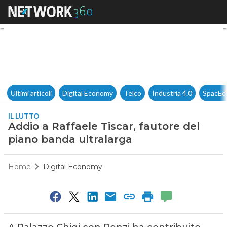
Addio a Raffaele Tiscar, fauto
Ultimi articoli
Digital Economy
Telco
Industria 4.0
SpacEc
IL LUTTO
Addio a Raffaele Tiscar, fautore del
piano banda ultralarga
Home
Digital Economy