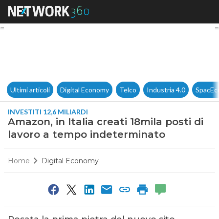
Amazon, in Italia creati 18mil
Ultimi articoli
Digital Economy
Telco
Industria 4.0
SpacEc
INVESTITI 12,6 MILIARDI
Amazon, in Italia creati 18mila posti di
lavoro a tempo indeterminato
Home
Digital Economy