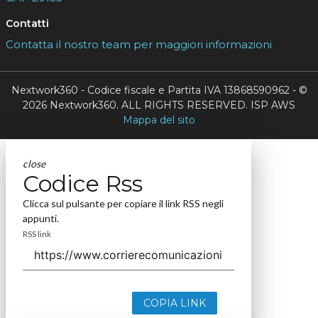
Contatti
Contatta il nostro team per maggiori informazioni
Nextwork360 - Codice fiscale e Partita IVA 13868590962 - ©
2026 Nextwork360. ALL RIGHTS RESERVED. ISP AWS
Mappa del sito
close
Codice Rss
Clicca sul pulsante per copiare il link RSS negli
appunti.
RSS link
COPIA LINK