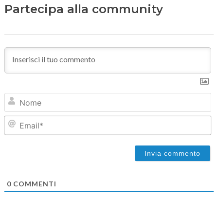
Partecipa alla community
N
Em
0
COMMENTI