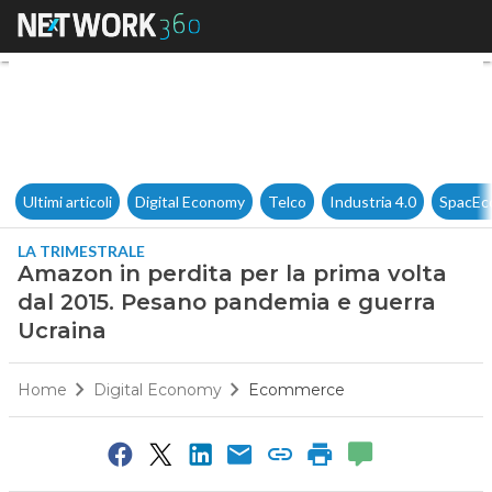
Amazon in perdita per la pri
Ultimi articoli
Digital Economy
Telco
Industria 4.0
SpacEc
LA TRIMESTRALE
Amazon in perdita per la prima volta
dal 2015. Pesano pandemia e guerra
Ucraina
Home
Digital Economy
Ecommerce