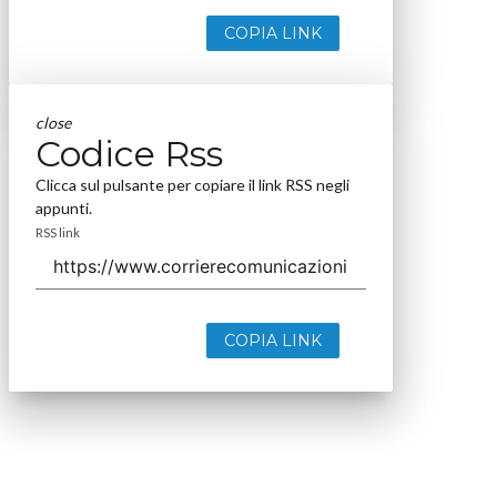
COPIA LINK
close
Codice Rss
Clicca sul pulsante per copiare il link RSS negli
appunti.
RSS link
COPIA LINK