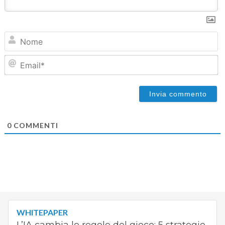
N
Em
0
COMMENTI
WHITEPAPER