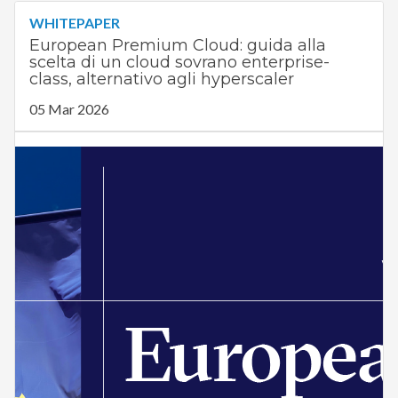
WHITEPAPER
European Premium Cloud: guida alla
scelta di un cloud sovrano enterprise-
class, alternativo agli hyperscaler
05 Mar 2026