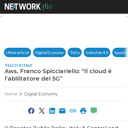
Aws, Franco Spicciariello: “Il c
Ultimi articoli
Digital Economy
Telco
Industria 4.0
SpacEc
TELCO 4 ITALY
Aws, Franco Spicciariello: “Il cloud è
l’abilitatore del 5G”
Home
Digital Economy