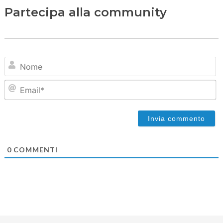
Partecipa alla community
N
Em
0
COMMENTI