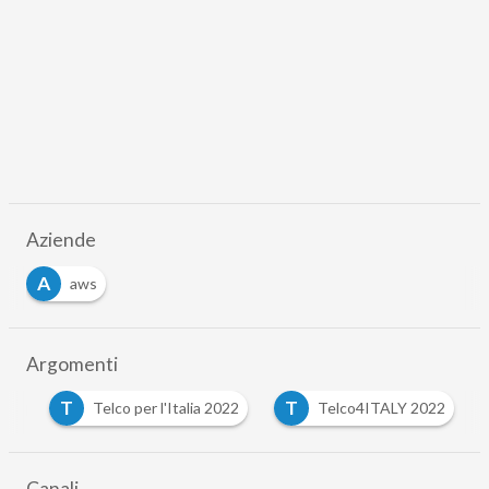
Aziende
A
aws
Argomenti
T
T
ion
Telco per l'Italia 2022
Telco4ITALY 2022
…
Canali