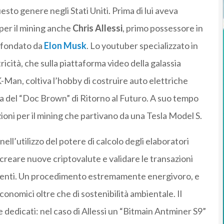
esto genere negli Stati Uniti. Prima di lui aveva
per il mining anche
Chris Allessi
, primo possessore in
d fondato da
Elon Musk
. Lo youtuber specializzato in
icità, che sulla piattaforma video della galassia
K-Man, coltiva l’hobby di costruire auto elettriche
ra del “Doc Brown” di Ritorno al Futuro. A suo tempo
oni per il mining che partivano da una Tesla Model S.
nell’utilizzo del potere di calcolo degli elaboratori
di creare nuove criptovalute e validare le transazioni
menti. Un procedimento estremamente energivoro, e
onomici oltre che di sostenibilità ambientale. Il
e dedicati: nel caso di Allessi un “Bitmain Antminer S9”