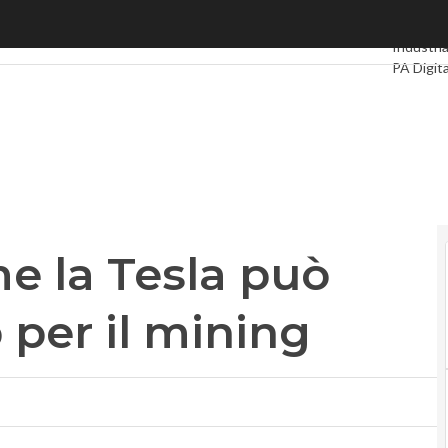
 la Tesla può diventare un hub per il mining
Ultimi art
Industria
PA Digit
Intelligen
Videoint
Podcast
me la Tesla può
 per il mining