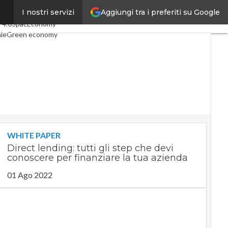
Aggiungi tra i preferiti su Google
I nostri servizi
icoli
Digital Economy
Telco
 4.0
SpacEconomy
ale
Green economy
za artificiale
erviste
Le Guide di CorCom
Privacy
WHITE PAPER
Direct lending: tutti gli step che devi
conoscere per finanziare la tua azienda
01 Ago 2022