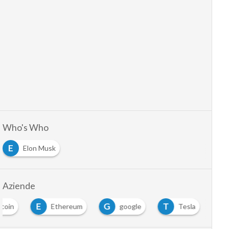
Who's Who
E
Elon Musk
Aziende
E
G
T
tcoin
Ethereum
google
Tesla