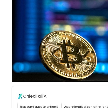
Chiedi all'AI
Riassumi questo articolo
Approfondisci con altre font