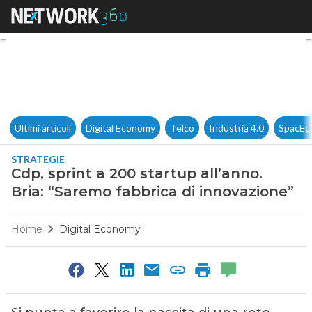
Cdp, sprint a 200 startup all’
Ultimi articoli
Digital Economy
Telco
Industria 4.0
SpacEc
STRATEGIE
Cdp, sprint a 200 startup all’anno.
Bria: “Saremo fabbrica di innovazione”
Home
Digital Economy