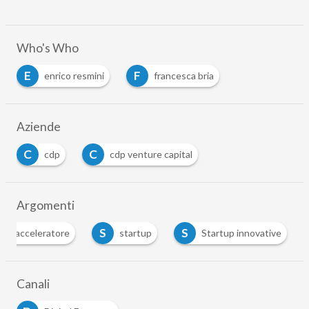
Who's Who
E
F
enrico resmini
francesca bria
Aziende
C
C
cdp
cdp venture capital
Argomenti
A
S
S
acceleratore
startup
Startup innovative
Canali