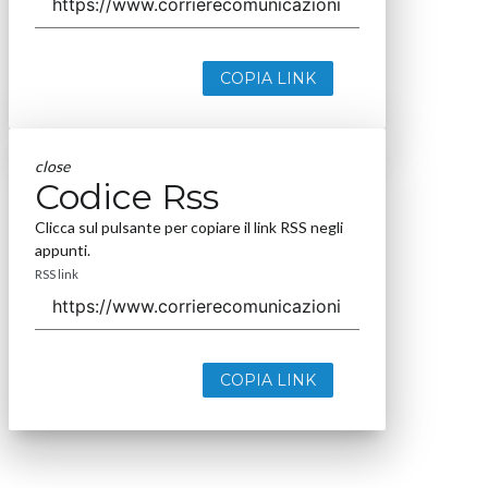
COPIA LINK
close
Codice Rss
Clicca sul pulsante per copiare il link RSS negli
appunti.
RSS link
COPIA LINK