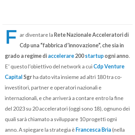
F
ar diventare la
Rete Nazionale Acceleratori di
Cdp una “fabbrica d’innovazione”, che sia in
grado a regime di
accelerare
200
startup
ogni anno
.
E’ questo l’obiettivo del network a cui
Cdp Venture
Capital
Sgr
ha dato vita insieme ad altri 180 tra co-
investitori, partner e operatori nazionali e
internazionali, e che arriverà a contare entro la fine
del 2023 su 20 acceleratori (oggi sono 18), ognuno dei
quali sarà chiamato a sviluppare 10 progetti ogni
anno. A spiegare la strategia è
Francesca Bria
(nella