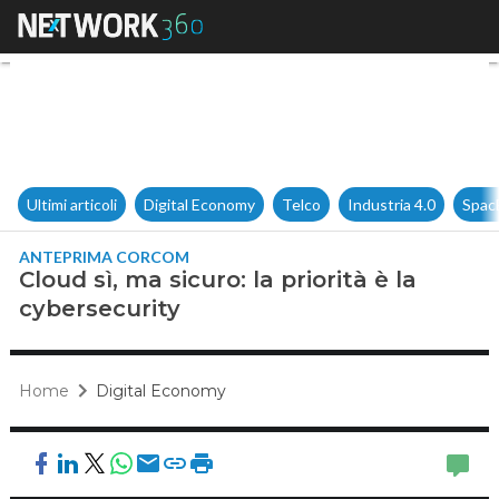
Cloud sì, ma sicuro: la priorità
Ultimi articoli
Digital Economy
Telco
Industria 4.0
Spac
ANTEPRIMA CORCOM
Cloud sì, ma sicuro: la priorità è la
cybersecurity
Home
Digital Economy