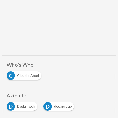
Who's Who
C
Claudio Abad
Aziende
D
D
Deda Tech
dedagroup