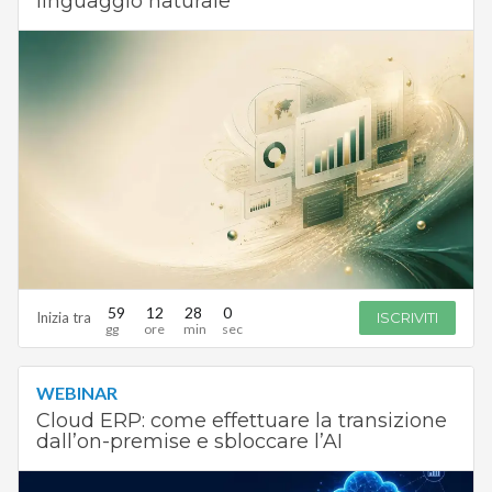
linguaggio naturale
59
12
27
59
Inizia tra
ISCRIVITI
WEBINAR
Cloud ERP: come effettuare la transizione
dall’on-premise e sbloccare l’AI