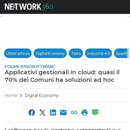
Applicativi gestionali in clou
Ultimi articoli
Digital Economy
Telco
Industria 4.0
SpacEc
POLIMI-ASSOSOFTWARE
Applicativi gestionali in cloud: quasi il
70% dei Comuni ha soluzioni ad hoc
Home
Digital Economy