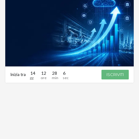
14
12
28
6
Inizia tra
ISCRIVITI