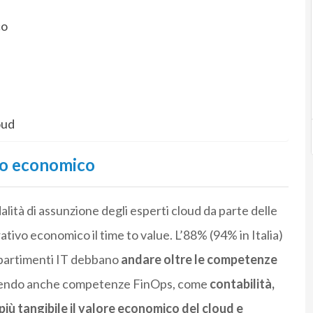
co
oud
vo economico
lità di assunzione degli esperti cloud da parte delle
tivo economico il time to value. L’88% (94% in Italia)
dipartimenti IT debbano
andare oltre le competenze
sendo anche competenze FinOps, come
contabilità,
più tangibile il valore economico del cloud e