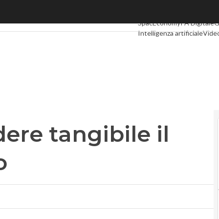
e tangibile il valore economico
Ultimi articoli
Digital Econ
SpacEconomy
PA Digitale
G
Intelligenza artificiale
Video
Le Guide di CorCom
Podca
re tangibile il
o