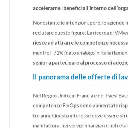
accelerarne i benefici all’interno dell’org
Nonostante le intenzioni, però, le aziende 
reclutare queste figure. La ricerca di VMwa
riesce ad attrarre le competenze necessa
mentre il 71% (dato analogo in Italia) lame
senior a partecipare al processo di adozi
Il panorama delle offerte di la
Nel Regno Unito, in Francia e nei Paesi Bass
competenze FinOps sono aumentate risp
tre anni. Questo interesse deve essere sfru
manifattura, nei servizi finanziari e nel reta