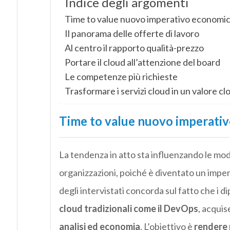
Indice degli argomenti
Time to value nuovo imperativo economi
Il panorama delle offerte di lavoro
Al centro il rapporto qualità-prezzo
Portare il cloud all’attenzione del board
Le competenze più richieste
Trasformare i servizi cloud in un valore cl
Time to value nuovo imperati
La tendenza in atto sta influenzando le moda
organizzazioni, poiché è diventato un impera
degli intervistati concorda sul fatto che i 
cloud tradizionali come il DevOps
, acqui
analisi ed economia
. L’obiettivo è
rendere 