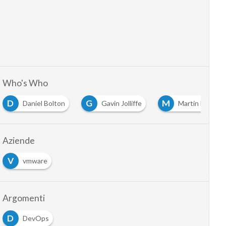
Who's Who
D
G
M
Daniel Bolton
Gavin Jolliffe
Martin Hosken
Aziende
V
vmware
Argomenti
D
DevOps