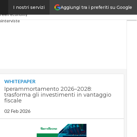
Aggiungi tra i preferiti su Google
I nostri servizi
omy
Telco
Industria 4.0
reen economy
interviste
st
Privacy
WHITEPAPER
Iperammortamento 2026–2028:
trasforma gli investimenti in vantaggio
fiscale
02 Feb 2026