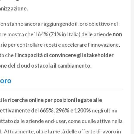
anizzazione.
non stanno ancora raggiungendo il loro obiettivo nel
re mostra che il 64% (71% in Italia) delle aziende
non
rie
per controllare i costi e accelerare l’innovazione,
nta che
l’incapacità di convincere gli stakeholder
one del cloud ostacola il cambiamento.
voro
i le
ricerche online per posizioni legate alle
ettivamente del 665%, 296% e 1200%
negli ultimi
ttato dalle aziende end-user, come quelle attive nella
il. Attualmente, oltre la metà delle offerte di lavoro in