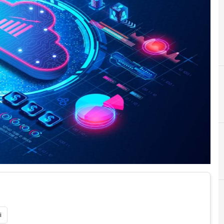
A
Alessandro Colasanti
i