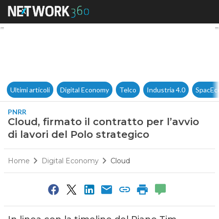
Cloud, firmato il contratto per 
Ultimi articoli
Digital Economy
Telco
Industria 4.0
SpacEc
PNRR
Cloud, firmato il contratto per l’avvio
di lavori del Polo strategico
Home
Digital Economy
Cloud