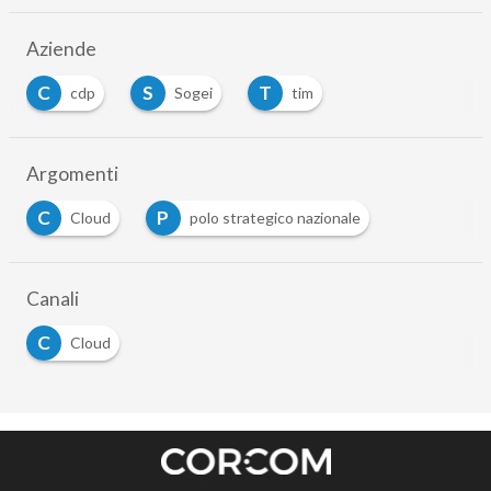
Aziende
C
S
T
cdp
Sogei
tim
Argomenti
C
P
Cloud
polo strategico nazionale
Canali
C
Cloud