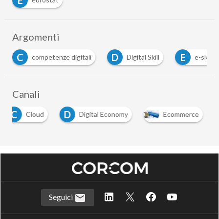
Argomenti
D
E
I
Digital Skill
e-skill
intelligenza artificiale
…
Canali
C
D
Cloud
Digital Economy
Ecommerce
Seguici