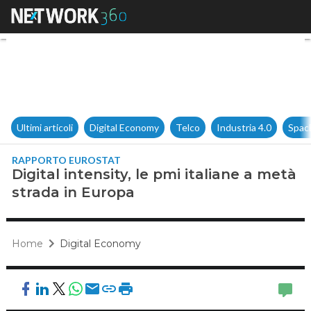
Digital intensity, le pmi itali
Ultimi articoli
Digital Economy
Telco
Industria 4.0
Spac
RAPPORTO EUROSTAT
Digital intensity, le pmi italiane a metà
strada in Europa
Home
Digital Economy