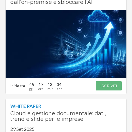
dall’on-premise e sbloccare l’AI
45
17
13
33
Inizia tra
ISCRIVITI
WHITE PAPER
Cloud e gestione documentale: dati,
trend e sfide per le imprese
29 Set 2025