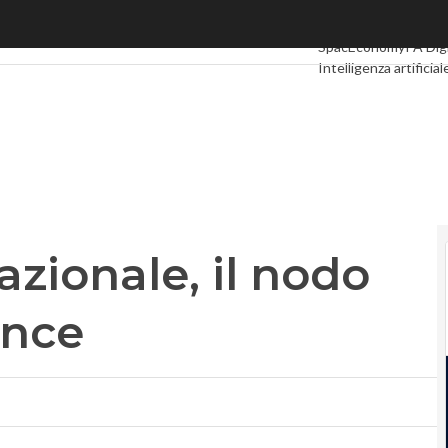
ionale, il nodo vero è la governance
Ultimi articoli
Digital
SpacEconomy
PA Dig
Intelligenza artificial
Le Guide di CorCom
azionale, il nodo
ance