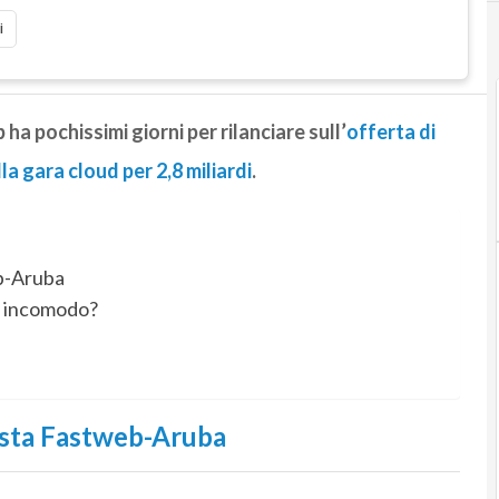
i
 pochissimi giorni per rilanciare sull’
offerta di
a gara cloud per 2,8 miliardi
.
eb-Aruba
to incomodo?
posta Fastweb-Aruba