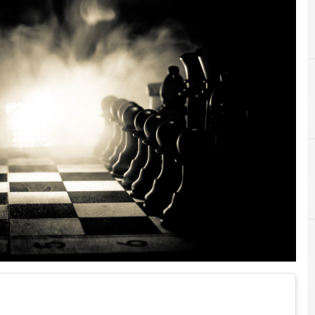
A
Aruba