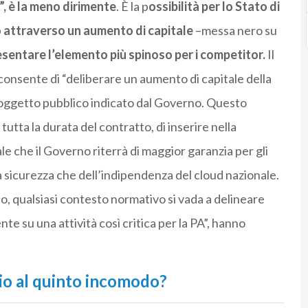
, è la meno dirimente
. È la p
ossibilità per lo Stato di
 attraverso un aumento di capitale
–messa nero su
sentare l’elemento più spinoso per i competitor.
Il
onsente di “deliberare un aumento di capitale della
 soggetto pubblico indicato dal Governo. Questo
tta la durata del contratto, di inserire nella
le che il Governo riterrà di maggior garanzia per gli
lla sicurezza che dell’indipendenza del cloud nazionale.
o, qualsiasi contesto normativo si vada a delineare
nte su una attività così critica per la PA”, hanno
io al quinto incomodo?