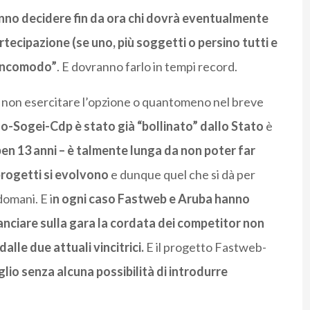
anno decidere fin da ora chi dovrà eventualmente
tecipazione (se uno, più soggetti o persino tutti e
 “incomodo”
. E dovranno farlo in tempi record.
i non esercitare l’opzione o quantomeno nel breve
o-Sogei-Cdp è stato già “bollinato” dallo Stato
è
ben 13 anni – è talmente lunga da non poter far
 progetti si evolvono
e dunque quel che si dà per
omani. E i
n ogni caso Fastweb e Aruba hanno
ilanciare sulla gara la cordata dei competitor non
lle due attuali vincitrici.
E il progetto Fastweb-
glio senza alcuna possibilità di introdurre