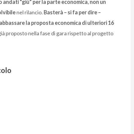
andati “giù” per la parte economica, non un
lvibile
nel rilancio.
Basterà – si fa per dire –
 abbassare la proposta economica di ulteriori 16
ià proposto nella fase di gara rispetto al progetto
colo