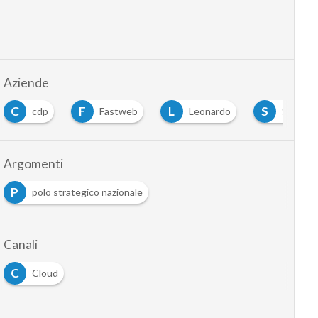
Aziende
C
F
L
S
cdp
Fastweb
Leonardo
Sogei
Argomenti
P
polo strategico nazionale
Canali
C
Cloud