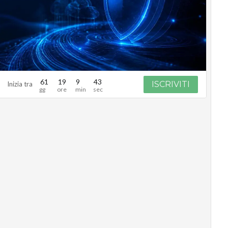
61
19
9
42
ISCRIVITI
Inizia tra