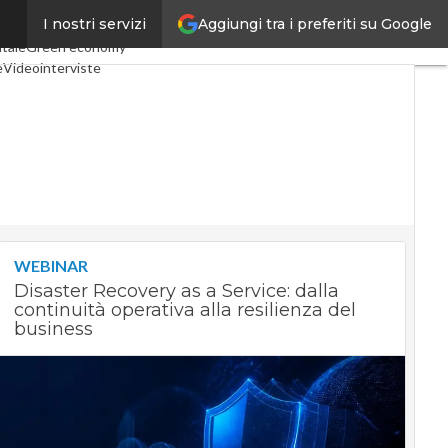
Aggiungi tra i preferiti su Google
I nostri servizi
 Economy
Telco
Industria 4.0
itale
Green economy
e
Videointerviste
Podcast
Privacy
WEBINAR
Disaster Recovery as a Service: dalla
continuità operativa alla resilienza del
business