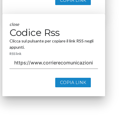
COPIA LINK
close
Codice Rss
Clicca sul pulsante per copiare il link RSS negli
appunti.
RSS link
COPIA LINK