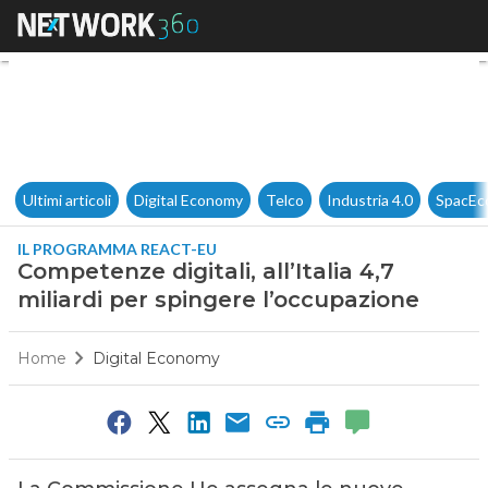
Competenze digitali, all’Itali
Ultimi articoli
Digital Economy
Telco
Industria 4.0
SpacEc
IL PROGRAMMA REACT-EU
Competenze digitali, all’Italia 4,7
miliardi per spingere l’occupazione
Home
Digital Economy