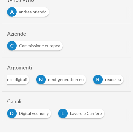
A
andrea orlando
Aziende
C
Commissione europea
Argomenti
N
R
etenze digitali
next generation eu
react-eu
Canali
D
L
Digital Economy
Lavoro e Carriere