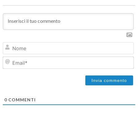
N
Em
0
COMMENTI