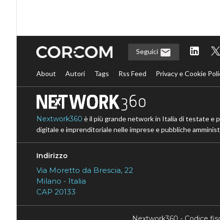
Seguici
About
Autori
Tags
Rss Feed
Privacy e Cookie Poli
Nextwork360
è il più grande network in Italia di testate e 
digitale e imprenditoriale nelle imprese e pubbliche amministr
Indirizzo
Via Moretto da Brescia, 22
Milano - Italia
CAP 20133
Nextwork360 - Codice fi