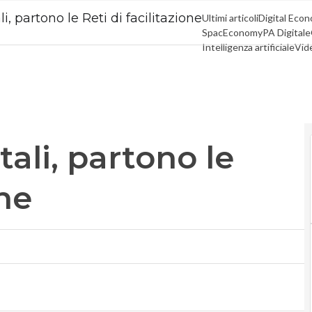
, partono le Reti di facilitazione
Ultimi articoli
Digital Eco
SpacEconomy
PA Digitale
Intelligenza artificiale
Vid
Le Guide di CorCom
Podc
ali, partono le
one