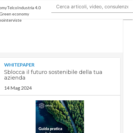
nomy
Telco
Industria 4.0
Green economy
eointerviste
ast
Privacy
WHITEPAPER
Sblocca il futuro sostenibile della tua
azienda
14 Mag 2024