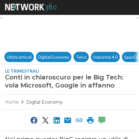
Conti in chiaroscuro per le Bi
Ultimi articoli
Digital Economy
Telco
Industria 4.0
SpacEc
LE TRIMESTRALI
Conti in chiaroscuro per le Big Tech:
vola Microsoft, Google in affanno
Home
Digital Economy