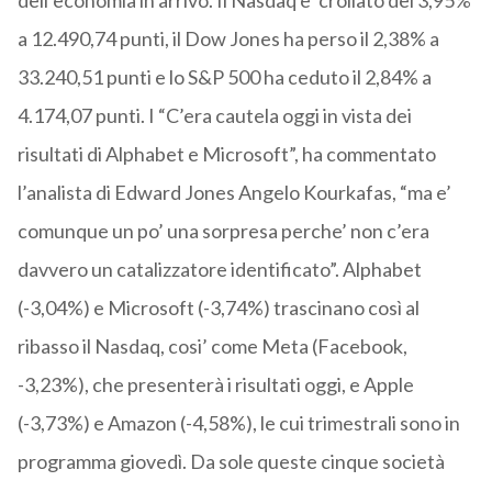
dell’economia in arrivo. Il Nasdaq e’ crollato del 3,95%
a 12.490,74 punti, il Dow Jones ha perso il 2,38% a
33.240,51 punti e lo S&P 500 ha ceduto il 2,84% a
4.174,07 punti. I “C’era cautela oggi in vista dei
risultati di Alphabet e Microsoft”, ha commentato
l’analista di Edward Jones Angelo Kourkafas, “ma e’
comunque un po’ una sorpresa perche’ non c’era
davvero un catalizzatore identificato”. Alphabet
(-3,04%) e Microsoft (-3,74%) trascinano così al
ribasso il Nasdaq, cosi’ come Meta (Facebook,
-3,23%), che presenterà i risultati oggi, e Apple
(-3,73%) e Amazon (-4,58%), le cui trimestrali sono in
programma giovedì. Da sole queste cinque società