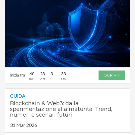
60
23
3
32
Inizia tra
ISCRIVITI
GUIDA
Blockchain & Web3: dalla
sperimentazione alla maturità. Trend,
numeri e scenari futuri
31 Mar 2026