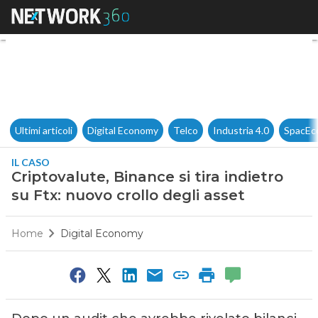
Criptovalute, Binance si tira i
Ultimi articoli
Digital Economy
Telco
Industria 4.0
SpacEc
IL CASO
Criptovalute, Binance si tira indietro
su Ftx: nuovo crollo degli asset
Home
Digital Economy