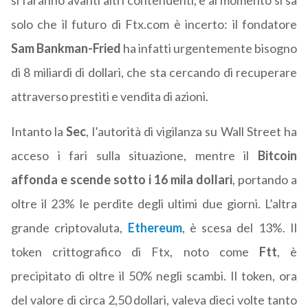
si faranno avanti altri contendenti, e al momento si sa
solo che il futuro di Ftx.com è incerto: il fondatore
Sam Bankman-Fried
ha infatti urgentemente bisogno
di 8 miliardi di dollari, che sta cercando di recuperare
attraverso prestiti e vendita di azioni.
Intanto la
Sec
, l’autorità di vigilanza su Wall Street ha
acceso i fari sulla situazione, mentre il
Bitcoin
affonda e scende sotto i 16 mila dollari
, portando a
oltre il 23% le perdite degli ultimi due giorni. L’altra
grande criptovaluta,
Ethereum
, è scesa del 13%. Il
token crittografico di Ftx, noto come
Ftt
, è
precipitato di oltre il 50% negli scambi. Il token, ora
del valore di circa 2,50 dollari, valeva dieci volte tanto