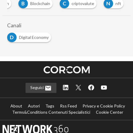
B
C
N
tcoin
Blockchain
criptovalute
nft
Canali
D
Digital Economy
Seguici
About
Autori
Tags
Rss Feed
Privacy e Cookie Policy
Terms&Conditions Contenuti Specialistici
Cookie Center