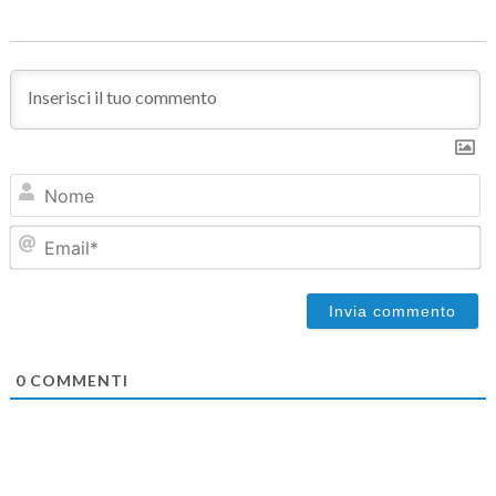
N
Em
0
COMMENTI