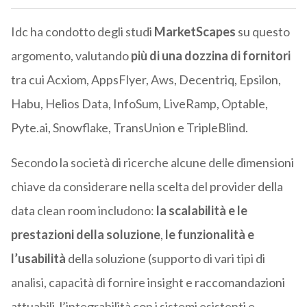
Idc ha condotto degli studi
MarketScapes
su questo
argomento, valutando
più di una dozzina di fornitori
tra cui Acxiom, AppsFlyer, Aws, Decentriq, Epsilon,
Habu, Helios Data, InfoSum, LiveRamp, Optable,
Pyte.ai, Snowflake, TransUnion e TripleBlind.
Secondo la società di ricerche alcune delle dimensioni
chiave da considerare nella scelta del provider della
data clean room includono:
la scalabilità e le
prestazioni della soluzione
,
le funzionalità e
l’usabilità
della soluzione (supporto di vari tipi di
analisi, capacità di fornire insight e raccomandazioni
attuabili, l’integrabilità con i sistemi esistenti e