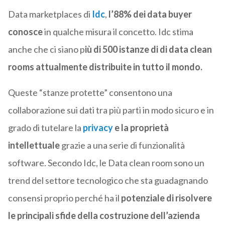
Data marketplaces di
Idc
,
l’88% dei data buyer
conosce
in qualche misura il concetto. Idc stima
anche che ci siano p
iù di 500 istanze di di data clean
rooms attualmente distribuite in tutto il mondo.
Queste “stanze protette” consentono una
collaborazione sui dati tra più parti in modo sicuro e in
grado di tutelare la
privacy
e la proprietà
intellettuale
grazie a una serie di funzionalità
software. Secondo Idc, le Data clean room sono un
trend del settore tecnologico che sta guadagnando
consensi proprio perché ha il
potenziale di risolvere
le principali sfide della costruzione dell’azienda