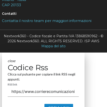
CAP 20133
Contatti
Contatta il nostro team per maggiori informazioni
Nextwork360 - Codice fiscale e Partita IVA 13868590962 - ©
2026 Nextwork360. ALL RIGHTS RESERVED. ISP AWS
Mappa del sito
close
Codice Rss
Clicca sul pulsante per copiare il link RSS negli
appunti.
RSS link