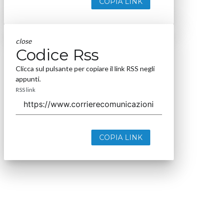
COPIA LINK
close
Codice Rss
Clicca sul pulsante per copiare il link RSS negli
appunti.
RSS link
COPIA LINK