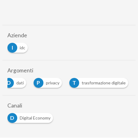
Aziende
I
idc
Argomenti
D
P
T
dati
privacy
trasformazione digitale
Canali
D
Digital Economy