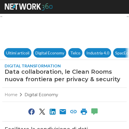
Data collaboration, le Clean 
Ultimi articoli
Digital Economy
Telco
Industria 4.0
SpacEc
DIGITAL TRANSFORMATION
Data collaboration, le Clean Rooms
nuova frontiera per privacy & security
Home
Digital Economy