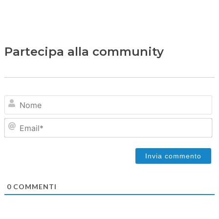
Partecipa alla community
N
Em
0
COMMENTI