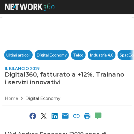
Digital360, fatturato a +12%. T
Ultimi articoli
Digital Economy
Telco
Industria 4.0
SpacEc
IL BILANCIO 2019
Digital360, fatturato a +12%. Trainano
i servizi innovativi
Home
Digital Economy