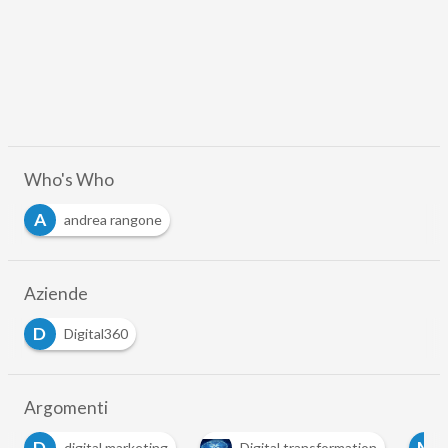
Who's Who
A
andrea rangone
Aziende
D
Digital360
Argomenti
M
M
Digital transformation
machine learning