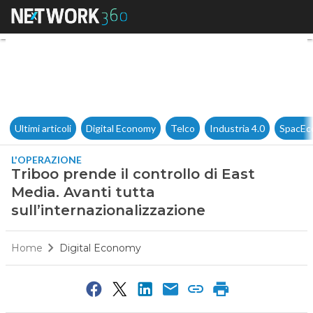
Triboo prende il controllo di 
Ultimi articoli
Digital Economy
Telco
Industria 4.0
SpacEc
L'OPERAZIONE
Triboo prende il controllo di East
Media. Avanti tutta
sull’internazionalizzazione
Home
Digital Economy