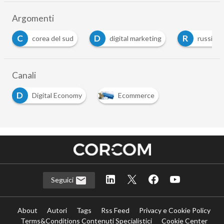
Argomenti
C
D
R
corea del sud
digital marketing
russia
Canali
D
Digital Economy
Ecommerce
Seguici
About
Autori
Tags
Rss Feed
Privacy e Cookie Policy
Terms&Conditions Contenuti Specialistici
Cookie Center