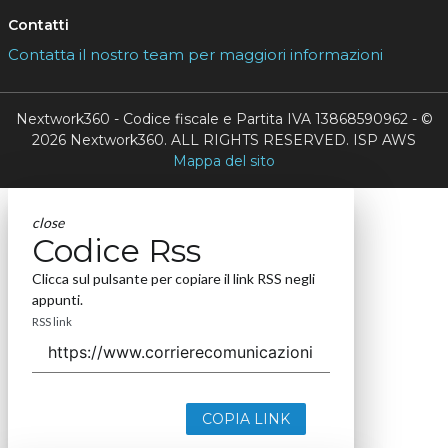
Contatti
Contatta il nostro team per maggiori informazioni
Nextwork360 - Codice fiscale e Partita IVA 13868590962 - ©
2026 Nextwork360. ALL RIGHTS RESERVED. ISP AWS
Mappa del sito
close
Codice Rss
Clicca sul pulsante per copiare il link RSS negli
appunti.
RSS link
COPIA LINK