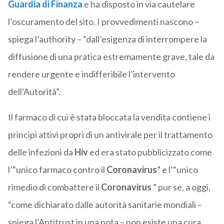
Guardia di Finanza
e ha disposto in via cautelare
l’oscuramento del sito. I provvedimenti nascono –
spiega l’authority – “dall’esigenza di interrompere la
diffusione di una pratica estremamente grave, tale da
rendere urgente e indifferibile l’intervento
dell’Autorità”.
Il farmaco di cui è stata bloccata la vendita contiene i
principi attivi propri di un antivirale per il trattamento
delle infezioni da
Hiv
ed era stato pubblicizzato come
l’“unico farmaco contro il
Coronavirus
” e l’“unico
rimedio di combattere il
Coronavirus
” pur se, a oggi,
“come dichiarato dalle autorità sanitarie mondiali –
spiega l’Antitrust in una nota – non esiste una cura