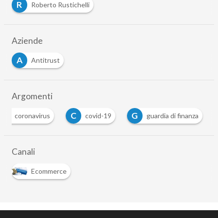
R
Roberto Rustichelli
Aziende
A
Antitrust
Argomenti
C
C
G
coronavirus
covid-19
guardia di finanza
Canali
Ecommerce