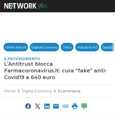
L’Antitrust blocca Farmacorona
Ultimi articoli
Digital Economy
Telco
Industria 4.0
SpacEc
IL PROVVEDIMENTO
L’Antitrust blocca
Farmacoronavirus.it: cura “fake” anti-
Covid19 a 640 euro
Home
Digital Economy
Ecommerce