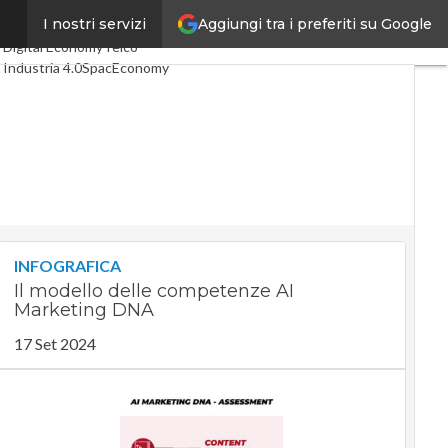
Aggiungi tra i preferiti su Google
i
I nostri servizi
Ultimi articoli
Digital Economy
Telco
Industria 4.0
SpacEconomy
PA Digitale
Green economy
Intelligenza artificiale
Videointerviste
Le Guide di CorCom
Podcast
Privacy
INFOGRAFICA
Il modello delle competenze AI
Marketing DNA
17 Set 2024