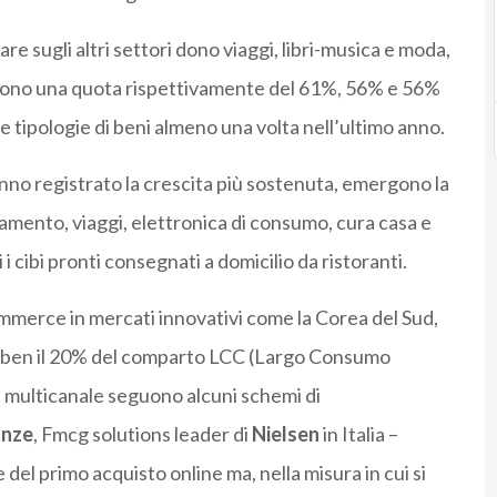
re sugli altri settori dono viaggi, libri-musica e moda,
gono una quota rispettivamente del 61%, 56% e 56%
tipologie di beni almeno una volta nell’ultimo anno.
nno registrato la crescita più sostenuta, emergono la
amento, viaggi, elettronica di consumo, cura casa e
i cibi pronti consegnati a domicilio da ristoranti.
mmerce in mercati innovativi come la Corea del Sud,
e ben il 20% del comparto LCC (Largo Consumo
 multicanale seguono alcuni schemi di
onze
, Fmcg solutions leader di
Nielsen
in Italia –
 del primo acquisto online ma, nella misura in cui si