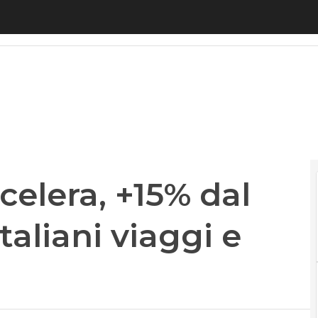
a, +15% dal 2016. Nei carrelli italiani viaggi e libr
elera, +15% dal
italiani viaggi e