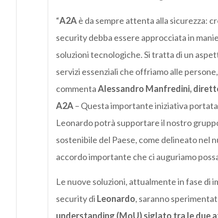
“
A2A
è da sempre attenta alla sicurezza: cre
security debba essere approcciata in maniera
soluzioni tecnologiche. Si tratta di un aspe
servizi essenziali che offriamo alle persone,
commenta
Alessandro Manfredini, dirett
A2A
– Questa importante iniziativa portata
Leonardo potrà supportare il nostro gruppo
sostenibile del Paese, come delineato nel nu
accordo importante che ci auguriamo possa p
Le nuove soluzioni, attualmente in fase di 
security di
Leonardo
, saranno sperimentate
understanding (MoU) siglato tra le due 