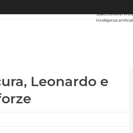
ra, Leonardo e A2A uniscono le forze
Ultimi articoli
Digita
SpacEconomy
PA Dig
Intelligenza artificia
Le Guide di CorCom
cura, Leonardo e
forze