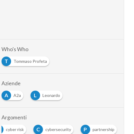
Who's Who
T
Tommaso Profeta
Aziende
A
L
A2a
Leonardo
Argomenti
C
C
P
cyber risk
cybersecurity
partnership