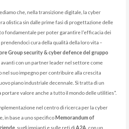
diamo che, nella transizione digitale, la cyber
 olistica sin dalle prime fasi di progettazione delle
tto fondamentale per poter garantire l’efficacia dei
 prendendoci cura della qualità della loro vita –
ore Group security & cyber defence del gruppo
 avanti con un partner leader nel settore come
 nel suo impegno per contribuire alla crescita
ovo piano industriale decennale. Si tratta di un
ortare valore anche a tutto il mondo delle utilities”.
implementazione nel centro di ricerca per la cyber
, in base a uno specifico
Memorandum of
aziende
, sugli impianti e sulle reti di
A2A,
con un