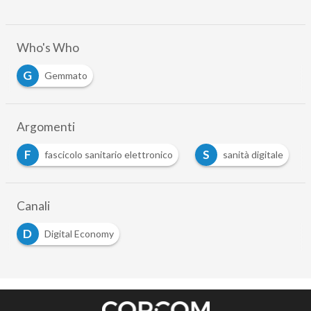
Who's Who
G
Gemmato
Argomenti
F
S
fascicolo sanitario elettronico
sanità digitale
Canali
D
Digital Economy