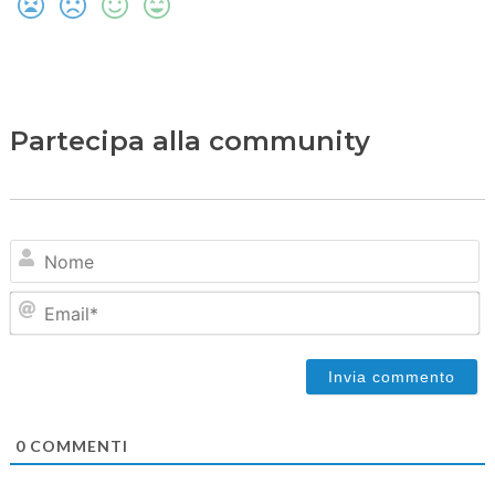
Partecipa alla community
N
Em
0
COMMENTI