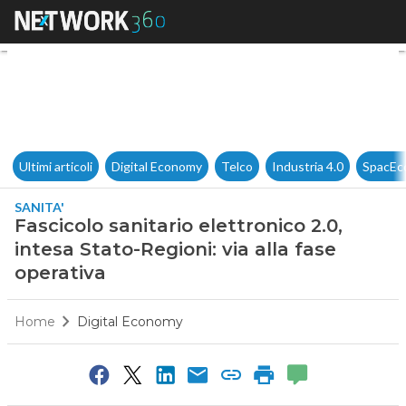
Fascicolo sanitario elettronico
Ultimi articoli
Digital Economy
Telco
Industria 4.0
SpacEc
SANITA'
Fascicolo sanitario elettronico 2.0,
intesa Stato-Regioni: via alla fase
operativa
Home
Digital Economy