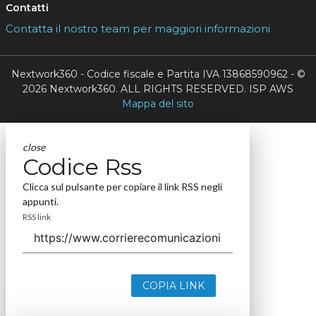
Contatti
Contatta il nostro team per maggiori informazioni
Nextwork360 - Codice fiscale e Partita IVA 13868590962 - ©
2026 Nextwork360. ALL RIGHTS RESERVED. ISP AWS
Mappa del sito
close
Codice Rss
Clicca sul pulsante per copiare il link RSS negli
appunti.
RSS link
COPIA LINK