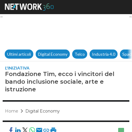
Fondazione Tim, ecco i vincito
Ultimi articoli
Digital Economy
Telco
Industria 4.0
Spac
L'INIZIATIVA
Fondazione Tim, ecco i vincitori del
bando inclusione sociale, arte e
istruzione
Home
Digital Economy