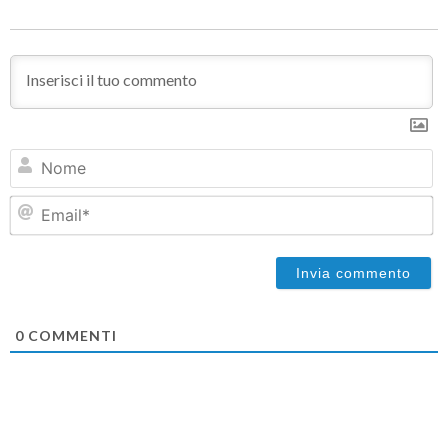
N
Em
0
COMMENTI