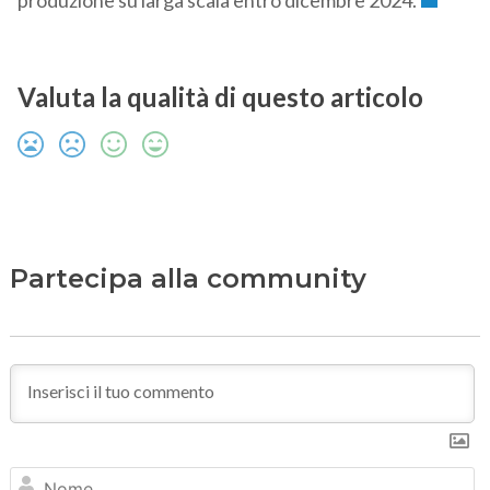
produzione su larga scala entro dicembre 2024.
Valuta la qualità di questo articolo
Partecipa alla community
N