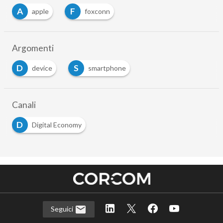
A
F
apple
foxconn
Argomenti
D
S
device
smartphone
Canali
D
Digital Economy
Seguici