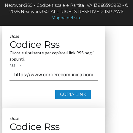
Nextwork360 - Codice fiscale e Partita IVA 13868590962 - ©
2026 Nextwork360. ALL RIGHTS RESERVED. ISP AWS
Mappa del sito
close
Codice Rss
Clicca sul pulsante per copiare il link RSS negli
appunti.
RSS link
COPIA LINK
close
Codice Rss