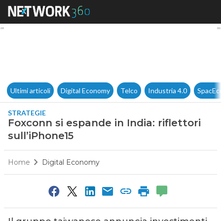
Foxconn si espande in India: ri
Ultimi articoli
Digital Economy
Telco
Industria 4.0
SpacEc
STRATEGIE
Foxconn si espande in India: riflettori
sull’iPhone15
Home
Digital Economy