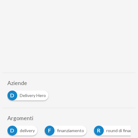
Aziende
D
Delivery Hero
Argomenti
D
F
R
delivery
finanziamento
round di finanziament