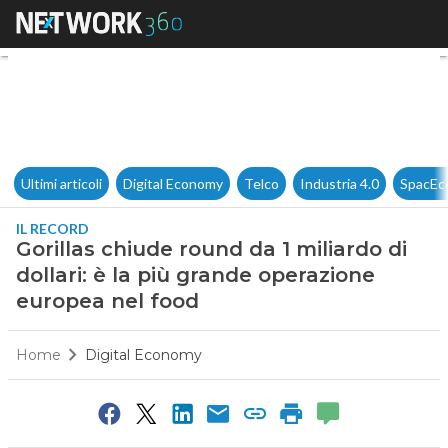
Gorillas chiude round da 1 mil
Ultimi articoli
Digital Economy
Telco
Industria 4.0
SpacEc
IL RECORD
Gorillas chiude round da 1 miliardo di
dollari: è la più grande operazione
europea nel food
Home
Digital Economy