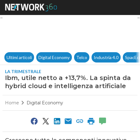
Ibm, utile netto a +13,7%. La s
Ultimi articoli
Digital Economy
Telco
Industria 4.0
SpacEc
LA TRIMESTRALE
Ibm, utile netto a +13,7%. La spinta da
hybrid cloud e intelligenza artificiale
Home
Digital Economy