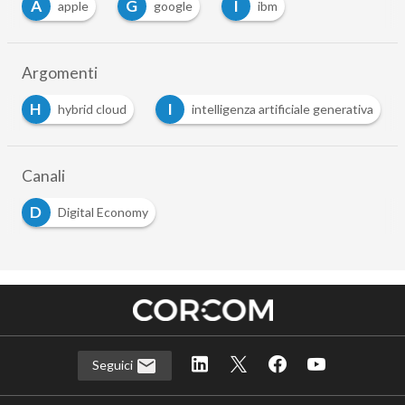
A
G
I
apple
google
ibm
Argomenti
H
I
hybrid cloud
intelligenza artificiale generativa
…
Canali
D
Digital Economy
Seguici