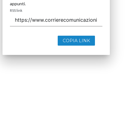
appunti.
RSS link
COPIA LINK