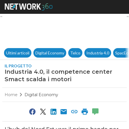
Industria 4.0, il competence 
Ultimi articoli
Digital Economy
Telco
Industria 4.0
SpacEc
IL PROGETTO
Industria 4.0, il competence center
Smact scalda i motori
Home
Digital Economy
0