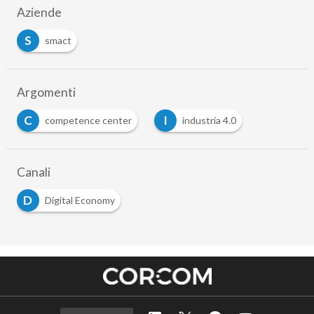
Aziende
S
smact
Argomenti
C
I
competence center
industria 4.0
…
Canali
D
Digital Economy