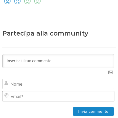
Partecipa alla community
N
Em