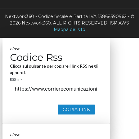
Nextwork360 - Codice fiscale e Partita IVA 13868590962 - ©
2026 Nextwork360. ALL RIGHTS RESERVED. ISP AWS
Mappa del sito
close
Codice Rss
Clicca sul pulsante per copiare il link RSS negli
appunti.
RSS link
COPIA LINK
close