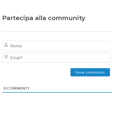
Partecipa alla community
N
Em
0
COMMENTI