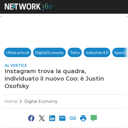
Instagram trova la quadra, ind
Ultimi articoli
Digital Economy
Telco
Industria 4.0
SpacEc
AL VERTICE
Instagram trova la quadra,
individuato il nuovo Coo: è Justin
Osofsky
Home
Digital Economy