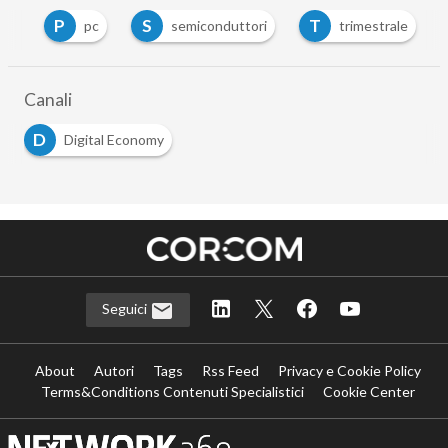
P
S
T
ip
pc
semiconduttori
trimestrale
Canali
D
Digital Economy
Seguici
About
Autori
Tags
Rss Feed
Privacy e Cookie Policy
Terms&Conditions Contenuti Specialistici
Cookie Center