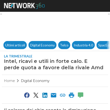
Intel, ricavi e utili in forte c
Ultimi articoli
Digital Economy
Telco
Industria 4.0
SpacEc
LA TRIMESTRALE
Intel, ricavi e utili in forte calo. E
perde quota a favore della rivale Amd
Home
Digital Economy