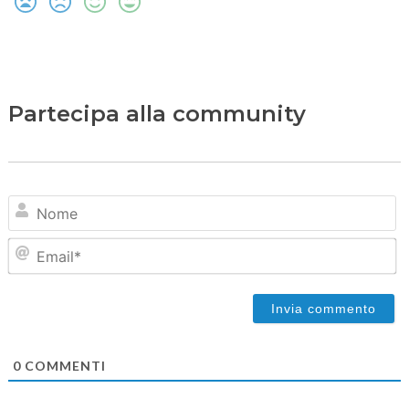
Partecipa alla community
N
Em
0
COMMENTI