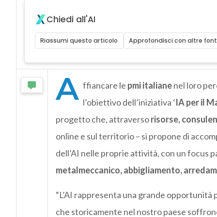
Chiedi all'AI
Riassumi questo articolo
Approfondisci con altre font
A
ffiancare le
pmi italiane
nel loro per
l’obiettivo dell’iniziativa ‘
IA per il M
progetto che, attraverso
risorse, consulen
online e sul territorio – si propone di acc
dell’AI nelle proprie attività, con un focus 
metalmeccanico, abbigliamento, arredam
“L’AI rappresenta una grande opportunità pe
che storicamente nel nostro paese soffrono 