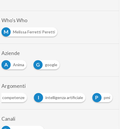
Who's Who
M
Melissa Ferretti Peretti
Aziende
A
G
Anima
google
Argomenti
I
P
competenze
intelligenza artificiale
pmi
Canali