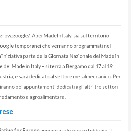
o grow.google/IAperMadeInItaly, sia sul territorio
Google
temporanei che verranno programmati nel
’iniziativa parte della Giornata Nazionale del Made in
 del Made in Italy – si terrà a Bergamo dal 17 al 19
ustria, e sarà dedicato al settore metalmeccanico. Per
iranno poi appuntamenti dedicati agli altri tre settori
arredamento e agroalimentare.
prese
iative for Europe
annunciata lo scorso febbraio, il