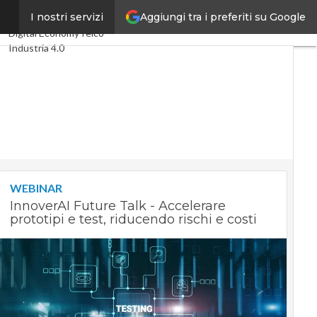
Aggiungi tra i preferiti su Google
ly
I nostri servizi
Ultimi articoli
Digital Economy
Telco
Industria 4.0
SpacEconomy
PA Digitale
Green economy
Intelligenza artificiale
Videointerviste
Le Guide di CorCom
Podcast
Privacy
WEBINAR
InnoverAI Future Talk - Accelerare
prototipi e test, riducendo rischi e costi