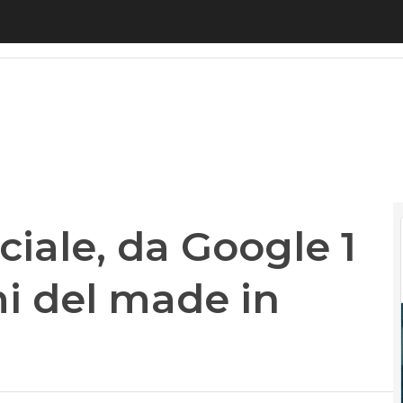
iale, da Google 1 milione per le pmi del made in Ita
iciale, da Google 1
mi del made in