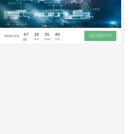
47
18
35
39
ISCRIVITI
Inizia tra