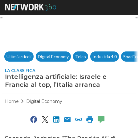
Intelligenza artificiale: Israele
Ultimi articoli
Digital Economy
Telco
Industria 4.0
SpacEc
LA CLASSIFICA
Intelligenza artificiale: Israele e
Francia al top, l’Italia arranca
Home
Digital Economy