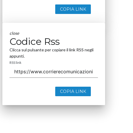
COPIA LINK
close
Codice Rss
Clicca sul pulsante per copiare il link RSS negli
appunti.
RSS link
COPIA LINK