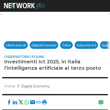
Investimenti Ict 2025, in Italia 
Ultimi articoli
Digital Economy
Telco
Industria 4.0
Spac
OSSERVATORIO POLIMI
Investimenti Ict 2025, in Italia
l’intelligenza artificiale al terzo posto
Home
Digital Economy