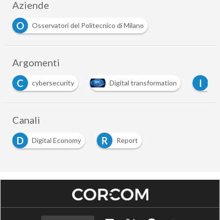
Aziende
O
Osservatori del Politecnico di Milano
Argomenti
I
I
Digital transformation
innovazione
intel
…
Canali
D
R
Digital Economy
Report