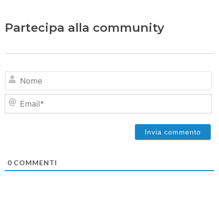
Partecipa alla community
N
Em
0
COMMENTI