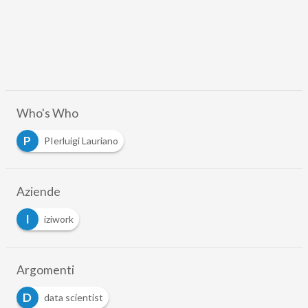
Who's Who
P
PIerluigi Lauriano
Aziende
I
iziwork
Argomenti
D
data scientist