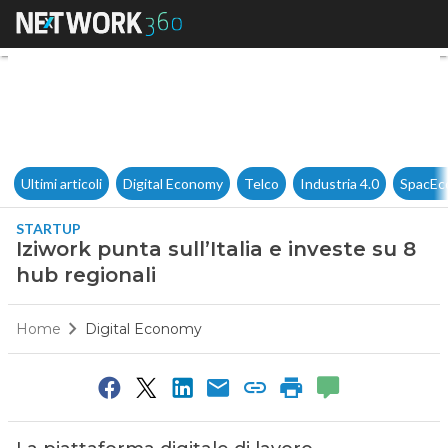
Iziwork punta sull’Italia e inv
Ultimi articoli
Digital Economy
Telco
Industria 4.0
SpacEc
STARTUP
Iziwork punta sull’Italia e investe su 8
hub regionali
Home
Digital Economy