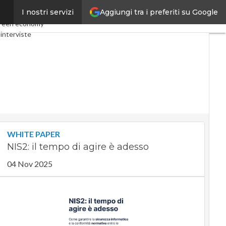
Aggiungi tra i preferiti su Google
I nostri servizi
my
Telco
Industria 4.0
reen economy
interviste
st
Privacy
WHITE PAPER
NIS2: il tempo di agire è adesso
04 Nov 2025