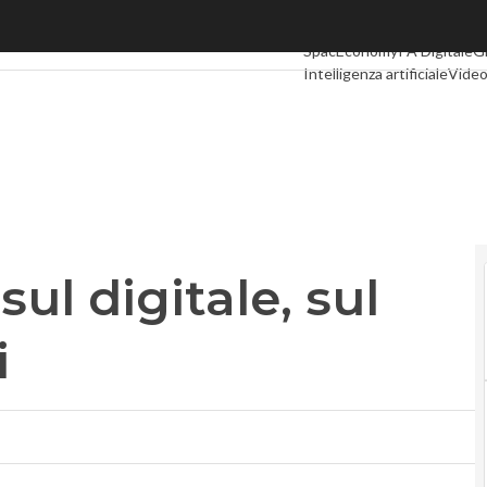
l digitale, sul piatto 8,2 miliardi
Ultimi articoli
Digital Econo
SpacEconomy
PA Digitale
G
Intelligenza artificiale
Video
Le Guide di CorCom
Podca
sul digitale, sul
i