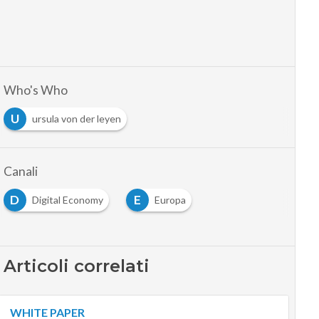
Who's Who
U
ursula von der leyen
Canali
D
E
Digital Economy
Europa
Articoli correlati
WHITE PAPER