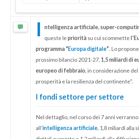
I
ntelligenza artificiale, super-computi
queste le
priorità
su cui scommette
l’Eu
programma “
Europa digitale
”
. Lo propone
prossimo bilancio 2021-27,
1,5 miliardi di 
europeo di febbraio
, in considerazione del
prosperità e la resilienza del continente”.
I fondi settore per settore
Nel dettaglio, nel corso dei 7 anni verranno 
all’
intelligenza artificiale
, 1,8 miliardi all
digitali avanzate e 1,2 miliardi alla diffusio