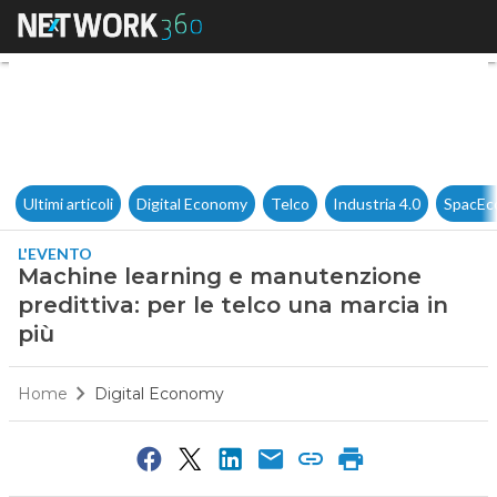
Machine learning e manutenzio
Ultimi articoli
Digital Economy
Telco
Industria 4.0
SpacEc
L'EVENTO
Machine learning e manutenzione
predittiva: per le telco una marcia in
più
Home
Digital Economy