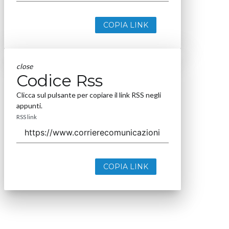
COPIA LINK
close
Codice Rss
Clicca sul pulsante per copiare il link RSS negli
appunti.
RSS link
COPIA LINK