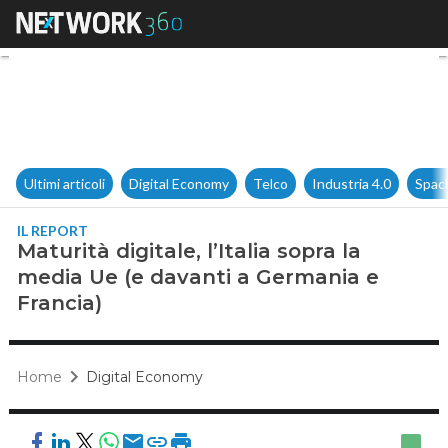
Maturità digitale, l’Italia so
Ultimi articoli
Digital Economy
Telco
Industria 4.0
Spac
IL REPORT
Maturità digitale, l’Italia sopra la
media Ue (e davanti a Germania e
Francia)
Home
Digital Economy