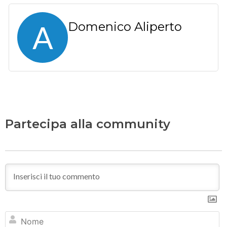
A
Domenico Aliperto
Partecipa alla community
N