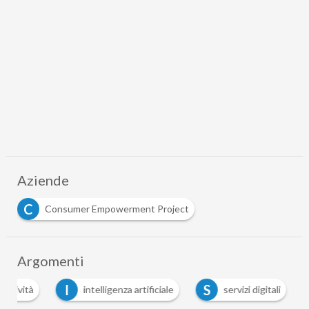
Aziende
C
Consumer Empowerment Project
Argomenti
I
S
ettività
intelligenza artificiale
servizi digitali