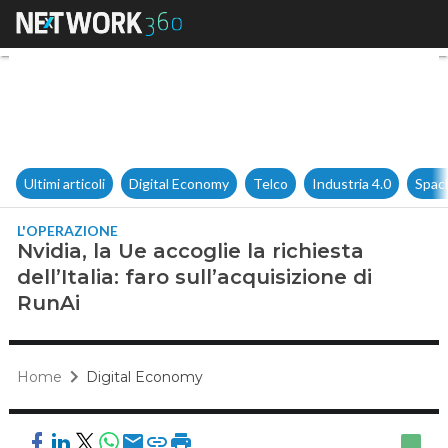
Nvidia, la Ue accoglie la richie
Ultimi articoli
Digital Economy
Telco
Industria 4.0
Spac
L'OPERAZIONE
Nvidia, la Ue accoglie la richiesta
dell’Italia: faro sull’acquisizione di
RunAi
Home
Digital Economy