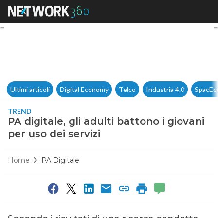
PA digitale, gli adulti battono 
Ultimi articoli
Digital Economy
Telco
Industria 4.0
SpacEc
TREND
PA digitale, gli adulti battono i giovani
per uso dei servizi
Home
PA Digitale