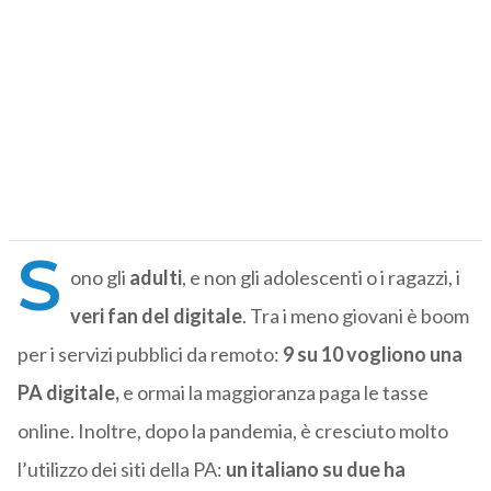
S
ono gli
adulti
, e non gli adolescenti o i ragazzi, i
veri fan del digitale
. Tra i meno giovani è boom
per i servizi pubblici da remoto:
9 su 10 vogliono una
PA digitale,
e ormai la maggioranza paga le tasse
online. Inoltre, dopo la pandemia, è cresciuto molto
l’utilizzo dei siti della PA:
un italiano su due ha