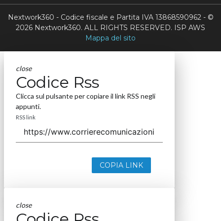
Nextwork360 - Codice fiscale e Partita IVA 13868590962 - ©
2026 Nextwork360. ALL RIGHTS RESERVED. ISP AWS
Mappa del sito
close
Codice Rss
Clicca sul pulsante per copiare il link RSS negli
appunti.
RSS link
COPIA LINK
close
Codice Rss