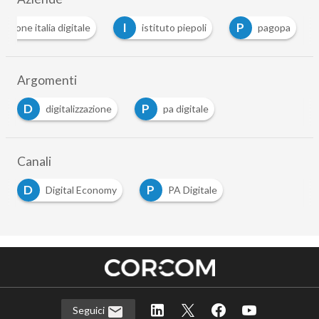
I
P
dazione italia digitale
istituto piepoli
pagopa
Argomenti
D
P
digitalizzazione
pa digitale
Canali
D
P
Digital Economy
PA Digitale
Seguici