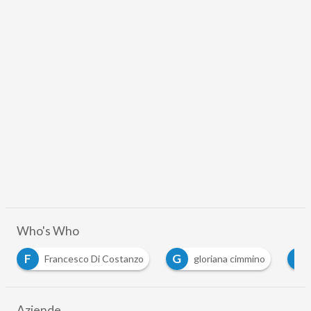
Who's Who
F
G
L
Francesco Di Costanzo
gloriana cimmino
Liv
Aziende