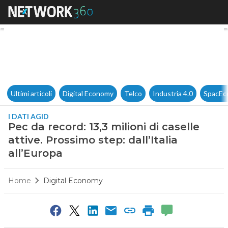
Pec da record: 13,3 milioni di c
Ultimi articoli
Digital Economy
Telco
Industria 4.0
SpacEc
I DATI AGID
Pec da record: 13,3 milioni di caselle
attive. Prossimo step: dall’Italia
all’Europa
Home
Digital Economy