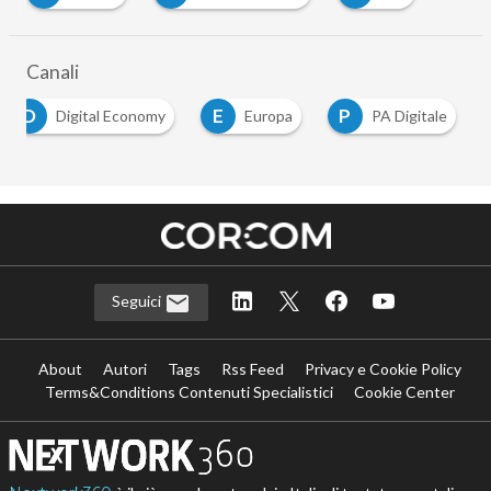
Canali
D
E
P
Digital Economy
Europa
PA Digitale
Seguici
About
Autori
Tags
Rss Feed
Privacy e Cookie Policy
Terms&Conditions Contenuti Specialistici
Cookie Center