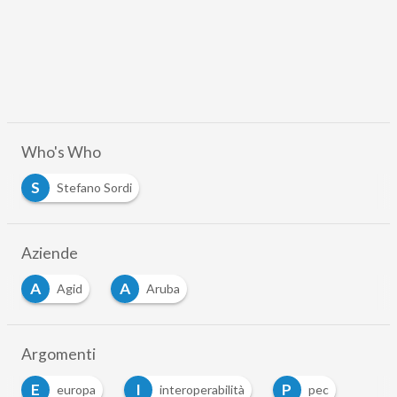
Who's Who
S
Stefano Sordi
Aziende
A
A
Agid
Aruba
Argomenti
E
I
P
europa
interoperabilità
pec