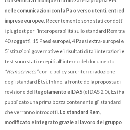
consentirà a chiunque di utilizzare la propria Pec
nelle comunicazioni con la Pa o verso utenti, enti ed
imprese europee.
Recentemente sono stati condotti
i plugtest per l’interoperabilità sullo standard Rem tra
40 soggetti, 15 Paesi europei, 4 Paesi extra-europei e
5 istituzioni governative e i risultati di tali interazioni e
test sono stati recepiti all’interno del documento
“Rem services”
con le policy sui criteri di adozione
degli standard
Etsi.
Infine, a fronte della proposta di
revisione del
Regolamento eIDAS
(eIDAS 2.0),
Esi
ha
pubblicato una prima bozza contenente gli standard
che verranno introdotti.
Lo standard Rem,
modificato e integrato grazie al lavoro del gruppo